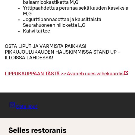
balsamicokastiketta M,G
Yrttipaahdettua perunaa sekä kauden kasviksia
M,G
Jogurttipannacottaa ja kausittaista
Seurahuoneen hilloketta L,G
Kahvi tai tee
OSTA LIPUT JA VARMISTA PAIKKASI
PIKKUJOULUKAUDEN HAUSKIMMISSA STAND UP -
ILLOISSA LAHDESSA!
LIPPUKAUPPAAN TÄSTÄ >>
Avaneb uues vahekaardis
Osta liput
Selles restoranis