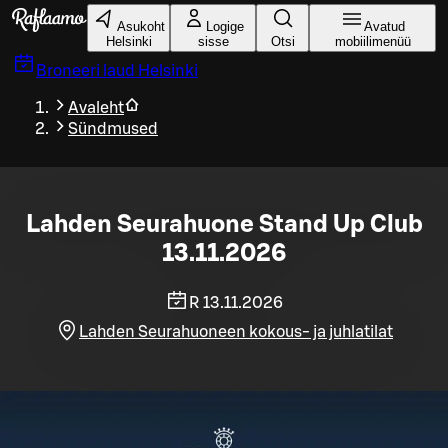
Liigu peamise sisu juurde
Asukoht
Logige
Avatud
Helsinki
sisse
Otsi
mobiilimenüü
Broneeri laud
Helsinki
Avaleht
Sündmused
Lahden Seurahuone Stand Up Club
13.11.2026
R 13.11.2026
Lahden Seurahuoneen kokous- ja juhlatilat