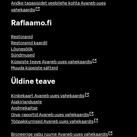
Andke tagasisidet veebilehe kohta
Avaneb uues
vahekaardis
Raflaamo.fi
Restoranid
Restoranid kaardil
Lõunasöök
Sündmused
Küpsiste teave
Avaneb uues vahekaardis
Muuda küpsiste sätteid
Üldine teave
Kinkekaart
Avaneb uues vahekaardis
Ajakirjandusele
Andmekaitse
Oiva-raportid
Avaneb uues vahekaardis
Tööpakkumised
Avaneb uues vahekaardis
Broneerige vabu ruume
Avaneb uues vahekaardis