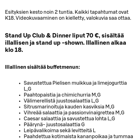
Esityksien kesto noin 2 tuntia. Kaikki tapahtumat ovat
K18. Videokuvaaminen on kielletty, valokuvia saa ottaa.
Stand Up Club & Dinner liput 70 €, sisältää
illallisen ja stand up -shown. Illallinen alkaa
klo 18.
Illallinen sisältää buffetmenun:
Savustettua Pielisen muikkua ja limejogurttia
L,G
Paahtopaistia ja chimichurria M,G
Välimerellistä juustosalaattia L,G
Sitrusmarinoituja kauden kasviksia M,G
Vihreää salaattia ja passionvinaigrettea M,G
Caesar salaattia ja savustettua lohta L,G
Päärynä- juustosalaattia G
Leipävalikoima sekä levitteitä L
Paahdettua kotimaista kananpoikaa ja tummaa