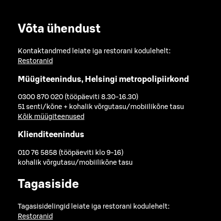
Võta ühendust
Kontaktandmed leiate iga restorani kodulehelt:
Restoranid
Müügiteenindus, Helsingi metropolipiirkond
0300 870 020 (tööpäeviti 8.30-16.30)
51 senti/kõne + kohalik võrgutasu/mobiilikõne tasu
Kõik müügiteenused
Klienditeenindus
010 76 5858 (tööpäeviti klo 9-16)
kohalik võrgutasu/mobiilikõne tasu
Tagasiside
Tagasisidelingid leiate iga restorani kodulehelt:
Restoranid