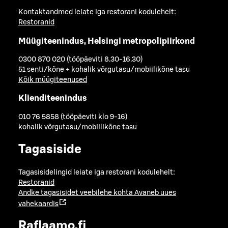
Kontaktandmed leiate iga restorani kodulehelt:
Restoranid
Müügiteenindus, Helsingi metropolipiirkond
0300 870 020 (tööpäeviti 8.30-16.30)
51 senti/kõne + kohalik võrgutasu/mobiilikõne tasu
Kõik müügiteenused
Klienditeenindus
010 76 5858 (tööpäeviti klo 9-16)
kohalik võrgutasu/mobiilikõne tasu
Tagasiside
Tagasisidelingid leiate iga restorani kodulehelt:
Restoranid
Andke tagasisidet veebilehe kohta
Avaneb uues
vahekaardis
Raflaamo.fi