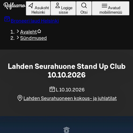
Liigu peamise sisu juurde
Asukoht
Logige
Avatud
Helsinki
sisse
Otsi
mobiilimenüü
Broneeri laud
Helsinki
Avaleht
Sündmused
Lahden Seurahuone Stand Up Club
10.10.2026
L 10.10.2026
Lahden Seurahuoneen kokous- ja juhlatilat