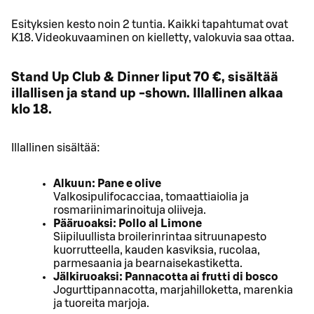
Esityksien kesto noin 2 tuntia. Kaikki tapahtumat ovat
K18. Videokuvaaminen on kielletty, valokuvia saa ottaa.
Stand Up Club & Dinner liput 70 €, sisältää
illallisen ja stand up -shown. Illallinen alkaa
klo 18.
Illallinen sisältää:
Alkuun: Pane e olive
Valkosipulifocacciaa, tomaattiaiolia ja
rosmariinimarinoituja oliiveja.
Pääruoaksi: Pollo al Limone
Siipiluullista broilerinrintaa sitruunapesto
kuorrutteella, kauden kasviksia, rucolaa,
parmesaania ja bearnaisekastiketta.
Jälkiruoaksi: Pannacotta ai frutti di bosco
Jogurttipannacotta, marjahilloketta, marenkia
ja tuoreita marjoja.