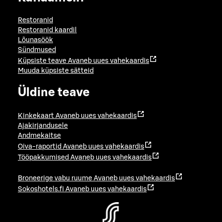
Restoranid
Restoranid kaardil
Lõunasöök
Sündmused
Küpsiste teave
Avaneb uues vahekaardis
Muuda küpsiste sätteid
Üldine teave
Kinkekaart
Avaneb uues vahekaardis
Ajakirjandusele
Andmekaitse
Oiva-raportid
Avaneb uues vahekaardis
Tööpakkumised
Avaneb uues vahekaardis
Broneerige vabu ruume
Avaneb uues vahekaardis
Sokoshotels.fi
Avaneb uues vahekaardis