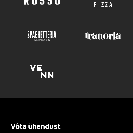
Võta ühendust