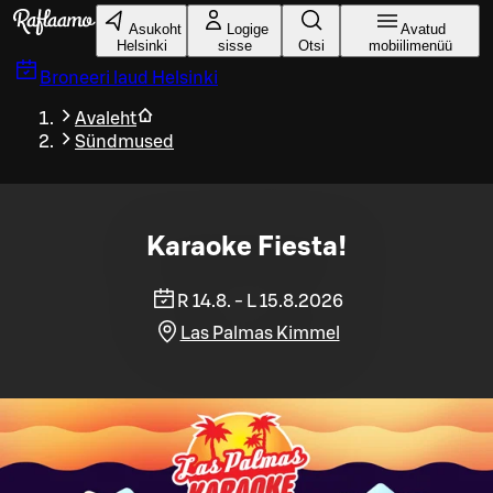
Liigu peamise sisu juurde
Asukoht
Logige
Avatud
Helsinki
sisse
Otsi
mobiilimenüü
Broneeri laud
Helsinki
Avaleht
Sündmused
Karaoke Fiesta!
R 14.8. - L 15.8.2026
Las Palmas Kimmel