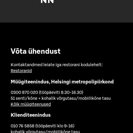
Võta ühendust
Kontaktandmed leiate iga restorani kodulehelt:
Restoranid
Müügiteenindus, Helsingi metropolipiirkond
0300 870 020 (tööpäeviti 8.30-16.30)
51 senti/kõne + kohalik võrgutasu/mobiilikõne tasu
Kõik müügiteenused
Klienditeenindus
010 76 5858 (tööpäeviti klo 9-16)
kohalik võrgutasu/mobiilikõne tasu