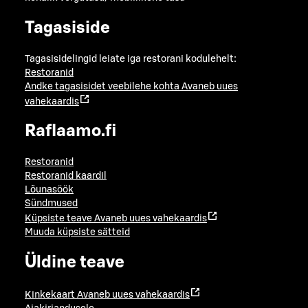
Tagasiside
Tagasisidelingid leiate iga restorani kodulehelt:
Restoranid
Andke tagasisidet veebilehe kohta
Avaneb uues
vahekaardis
Raflaamo.fi
Restoranid
Restoranid kaardil
Lõunasöök
Sündmused
Küpsiste teave
Avaneb uues vahekaardis
Muuda küpsiste sätteid
Üldine teave
Kinkekaart
Avaneb uues vahekaardis