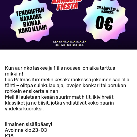
Kun aurinko laskee ja fiilis nousee, on aika tarttua
mikkiin!
Las Palmas Kimmelin kesäkaraokessa jokainen saa olla
tähti – olitpa suihkulaulaja, lavojen konkari tai porukan
rohkein ensikertalainen.
Meillä lauletaan kesän suurimmat hitit, ikivihreät
klassikot ja ne biisit, jotka yhdistävät koko baarin
yhdeksi kuoroksi.
Ilmainen sisääpääsy!
Avoinna klo 23-03
K18