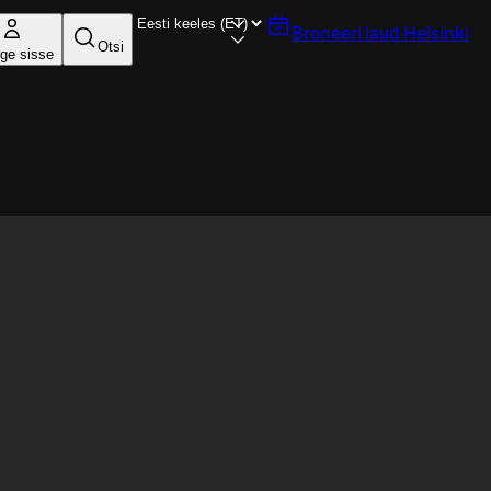
Broneeri laud
Helsinki
Otsi
ige sisse