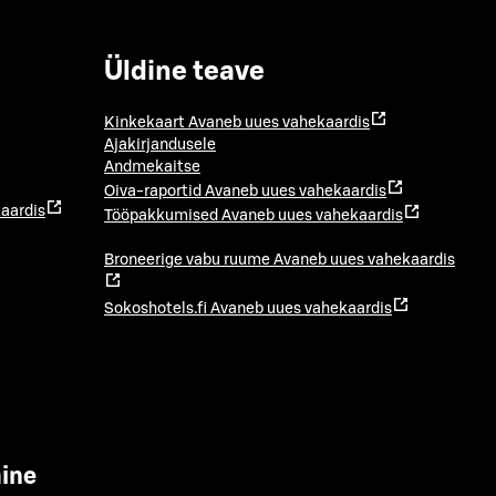
Üldine teave
Kinkekaart
Avaneb uues vahekaardis
Ajakirjandusele
Andmekaitse
Oiva-raportid
Avaneb uues vahekaardis
aardis
Tööpakkumised
Avaneb uues vahekaardis
Broneerige vabu ruume
Avaneb uues vahekaardis
Sokoshotels.fi
Avaneb uues vahekaardis
mine