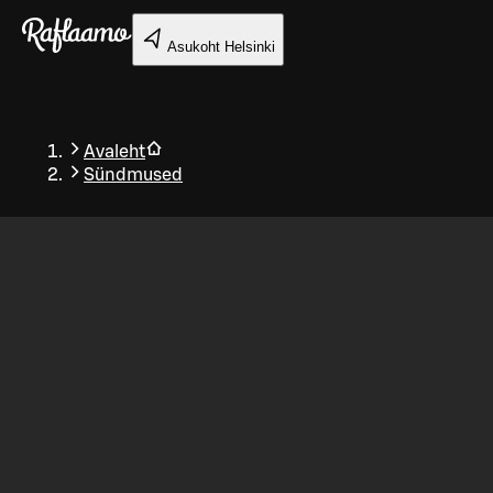
Liigu peamise sisu juurde
Asukoht
Helsinki
Avaleht
Sündmused
Tagasi