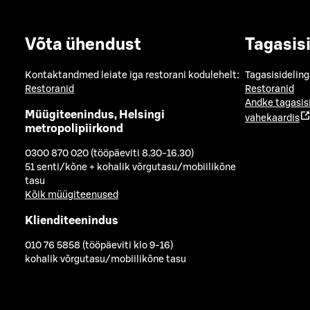
Võta ühendust
Tagasis
Kontaktandmed leiate iga restorani kodulehelt:
Tagasisideling
Restoranid
Restoranid
Andke tagasis
Müügiteenindus, Helsingi
vahekaardis
metropolipiirkond
0300 870 020 (tööpäeviti 8.30-16.30)
51 senti/kõne + kohalik võrgutasu/mobiilikõne
tasu
Kõik müügiteenused
Klienditeenindus
010 76 5858 (tööpäeviti klo 9-16)
kohalik võrgutasu/mobiilikõne tasu