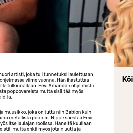
ri artisti, joka tuli tunnetuksi laulettuaan
Kõi
 ohjelmassa viime vuonna. Hän ihastuttaa
källä tulkinnallaan. Eevi Amandan ohjelmisto
sta popcovereista mutta sisältää myös
leita.
 ja muusikko, joka on tuttu niin Bablon kuin
na metallista poppiin. Nippe säestää Eevi
yös itse laulajan roolissa. Häneltä kuullaan
istä, mutta ehkä myös jotain uutta ja