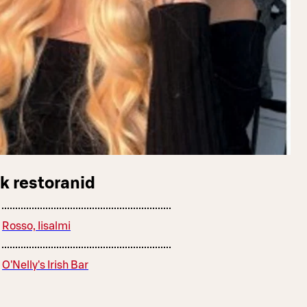
k restoranid
Rosso, Iisalmi
O'Nelly's Irish Bar