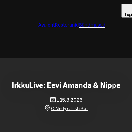
Log
Avaleht
Restoranid
Sündmused
IrkkuLive: Eevi Amanda & Nippe
L 15.8.2026
O'Nelly's Irish Bar