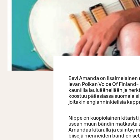
Eevi Amanda on iisalmelainen nuo
Ievan Polkan Voice Of Finland-
kauniilla lauluäänellään ja her
koostuu pääasiassa suomalaisi
joitakin englanninkielisiä kappa
Nippe on kuopiolainen kitaristi
usean muun bändin matkasta ai
Amandaa kitaralla ja esiintyy m
biisejä menneiden bändien sete