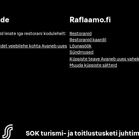
ide
Raflaamo.fi
id leiate iga restorani kodulehelt:
Restoranid
Restoranid kaardil
idet veebilehe kohta
Avaneb uues
Lõunasöök
Sündmused
Küpsiste teave
Avaneb uues vahek
Muuda küpsiste sätteid
SOK turismi- ja toitlustusketi juhti