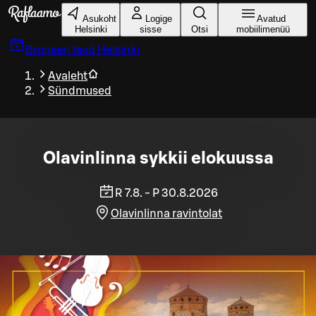
Liigu peamise sisu juurde
Asukoht
Logige
Avatud
Helsinki
sisse
Otsi
mobiilimenüü
Broneeri laud
Helsinki
Avaleht
Sündmused
Olavinlinna sykkii elokuussa
R 7.8. - P 30.8.2026
Olavinlinna ravintolat