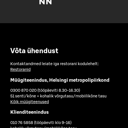
Võta ühendust
Kontaktandmed leiate iga restorani kodulehelt:
Restoranid
Müügiteenindus, Helsingi metropolipiirkond
0300 870 020 (tööpäeviti 8.30-16.30)
51 senti/kõne + kohalik võrgutasu/mobiilikõne tasu
Kõik müügiteenused
Klienditeenindus
010 76 5858 (tööpäeviti klo 9-16)