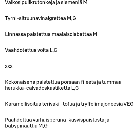
Valkosipulikrutonkeja ja siemeniä M
Tyrni-sitruunavinaigrettea M,G
Linnassa paistettua maalaisciabattaa M
Vaahdotettua voita L,G
xxx
Kokonaisena paistettua porsaan fileetä ja tummaa
herukka-calvadoskastiketta L,G
Karamellisoitua teriyaki -tofua ja tryffelimajoneesia VEG
Paahdettua varhaisperuna-kasvispaistosta ja
babypinaattia M,G