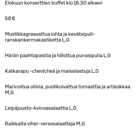
Elokuun konserttien buffet klo 16.30 alkaen
58 €
Mustikkagraavattua lohta ja kevätsipuli-
ranskankermakastiketta L,G
Härän paahtopaistia ja hillottua punasipulia L,G
Katkarapu -chevicheä ja maissilastuja L,G
Marinoitua oliivia, puolikuivattua tomaattia ja artisokkaa
M,G
Leipäjuusto-kvinoasalaattia L,G
Raikkaita viher-versosalaatteja M,G