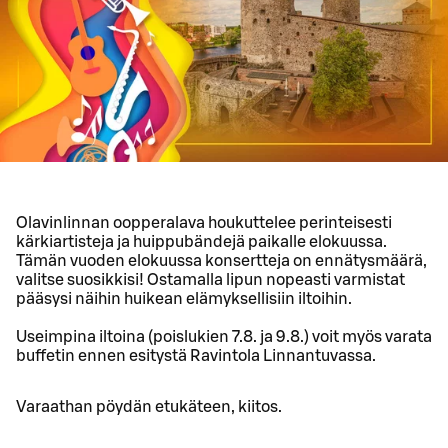
Olavinlinnan oopperalava houkuttelee perinteisesti
kärkiartisteja ja huippubändejä paikalle elokuussa.
Tämän vuoden elokuussa konsertteja on ennätysmäärä,
valitse suosikkisi! Ostamalla lipun nopeasti varmistat
pääsysi näihin huikean elämyksellisiin iltoihin.
Useimpina iltoina (poislukien 7.8. ja 9.8.) voit myös varata
buffetin ennen esitystä Ravintola Linnantuvassa.
Varaathan pöydän etukäteen, kiitos.