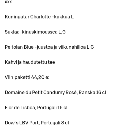
xxx
Kuningatar Charlotte -kakkua L
Suklaa-kinuskimoussea L,G
Peltolan Blue -juustoa ja viikunahilloa L,G
Kahvi ja haudutettu tee
Viinipaketti 44,20 e:
Domaine du Petit Candumy Rosé, Ranska 16 cl
Flor de Lisboa, Portugali 16 cl
Dow´s LBV Port, Portugali 8 cl