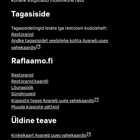
kohalik võrgutasu/mobiilikõne tasu
Tagasiside
Tagasisidelingid leiate iga restorani kodulehelt:
Restoranid
Andke tagasisidet veebilehe kohta
Avaneb uues
vahekaardis
Raflaamo.fi
Restoranid
Restoranid kaardil
Lõunasöök
Sündmused
Küpsiste teave
Avaneb uues vahekaardis
Muuda küpsiste sätteid
Üldine teave
Kinkekaart
Avaneb uues vahekaardis