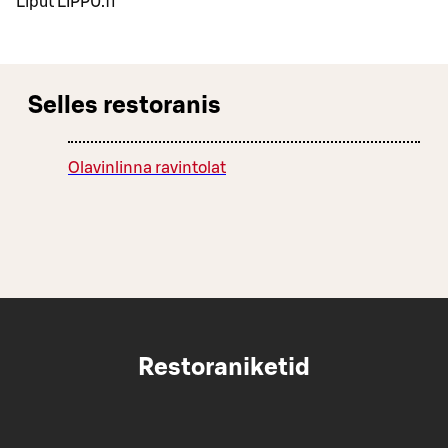
Liput LIPPU.fi
Selles restoranis
Olavinlinna ravintolat
Restoraniketid