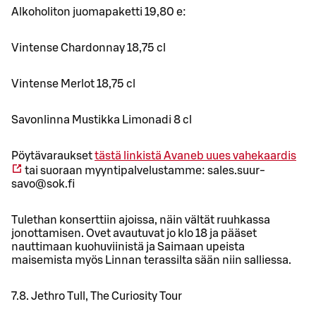
Alkoholiton juomapaketti 19,80 e:
Vintense Chardonnay 18,75 cl
Vintense Merlot 18,75 cl
Savonlinna Mustikka Limonadi 8 cl
Pöytävaraukset
tästä linkistä
Avaneb uues vahekaardis
tai suoraan myyntipalvelustamme: sales.suur-
savo@sok.fi
Tulethan konserttiin ajoissa, näin vältät ruuhkassa
jonottamisen. Ovet avautuvat jo klo 18 ja pääset
nauttimaan kuohuviinistä ja Saimaan upeista
maisemista myös Linnan terassilta sään niin salliessa.
7.8. Jethro Tull, The Curiosity Tour