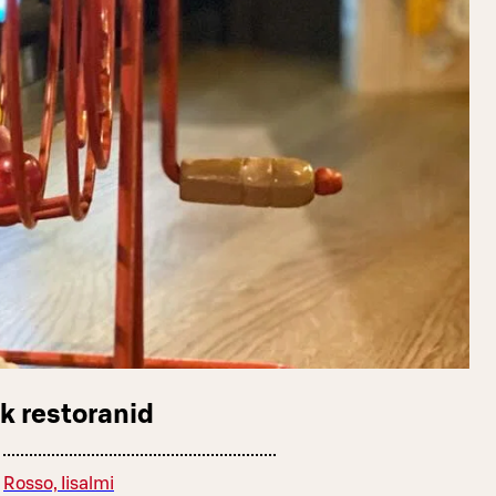
k restoranid
Rosso, Iisalmi