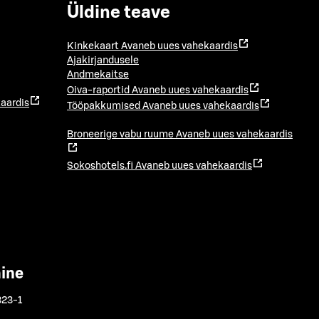
Üldine teave
Kinkekaart
Avaneb uues vahekaardis
Ajakirjandusele
Andmekaitse
Oiva-raportid
Avaneb uues vahekaardis
aardis
Tööpakkumised
Avaneb uues vahekaardis
Broneerige vabu ruume
Avaneb uues vahekaardis
Sokoshotels.fi
Avaneb uues vahekaardis
mine
323-1