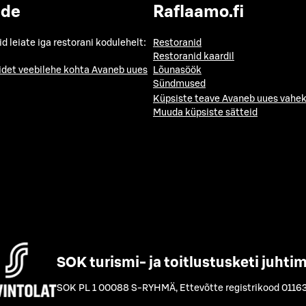
ide
Raflaamo.fi
id leiate iga restorani kodulehelt:
Restoranid
Restoranid kaardil
idet veebilehe kohta
Avaneb uues
Lõunasöök
Sündmused
Küpsiste teave
Avaneb uues vahek
Muuda küpsiste sätteid
SOK turismi- ja toitlustusketi juhti
SOK PL 1 00088 S-RYHMÄ
,
Ettevõtte registrikood 0116