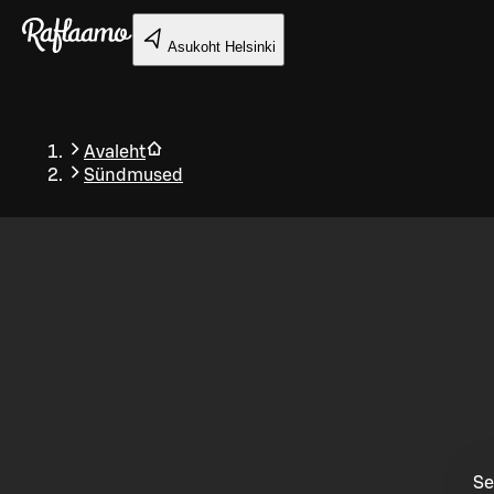
Liigu peamise sisu juurde
Asukoht
Helsinki
Avaleht
Sündmused
Tagasi
Se