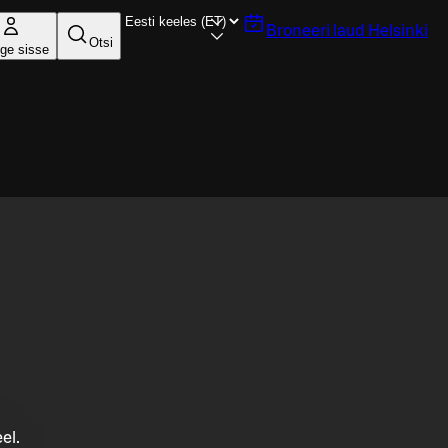
Broneeri laud
Helsinki
Otsi
ige sisse
el.