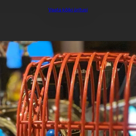
Vaata kõiki üritusi