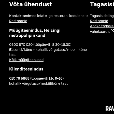
Võta ühendust
Tagasis
Kontaktandmed leiate iga restorani kodulehelt:
Tagasisideling
Restoranid
Restoranid
Andke tagasis
Müügiteenindus, Helsingi
vahekaardis
metropolipiirkond
0300 870 020 (tööpäeviti 8.30-16.30)
51 senti/kõne + kohalik võrgutasu/mobiilikõne
tasu
Kõik müügiteenused
Klienditeenindus
010 76 5858 (tööpäeviti klo 9-16)
kohalik võrgutasu/mobiilikõne tasu