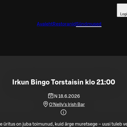
Log
Avaleht
Restoranid
Sündmused
Irkun Bingo Torstaisin klo 21:00
N 18.6.2026
O'Nelly's Irish Bar
e üritus on juba toimunud, kuid ärge muretsege – uusi tuleb ve