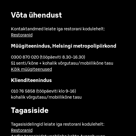
Võta ühendust
Kontaktandmed leiate iga restorani kodulehelt:
Restoranid
Müügiteenindus, Helsingi metropolipiirkond
0300 870 020 (tööpäeviti 8.30-16.30)
51 senti/kõne + kohalik võrgutasu/mobiilikõne tasu
Kõik müügiteenused
Klienditeenindus
010 76 5858 (tööpäeviti klo 9-16)
kohalik võrgutasu/mobiilikõne tasu
Tagasiside
Tagasisidelingid leiate iga restorani kodulehelt:
Restoranid