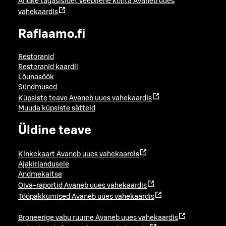
Andke tagasisidet veebilehe kohta
Avaneb uues
vahekaardis
Raflaamo.fi
Restoranid
Restoranid kaardil
Lõunasöök
Sündmused
Küpsiste teave
Avaneb uues vahekaardis
Muuda küpsiste sätteid
Üldine teave
Kinkekaart
Avaneb uues vahekaardis
Ajakirjandusele
Andmekaitse
Oiva-raportid
Avaneb uues vahekaardis
Tööpakkumised
Avaneb uues vahekaardis
Broneerige vabu ruume
Avaneb uues vahekaardis