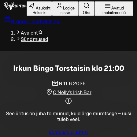
Liigu peamise sisu juurde
Asukoht
Logige
Avatud
Helsinki
sisse
Otsi
mobiilimenüü
Broneeri laud
Helsinki
Avaleht
Sündmused
Irkun Bingo Torstaisin klo 21:00
N 11.6.2026
O'Nelly's Irish Bar
See üritus on juba toimunud, kuid ärge muretsege – uusi
tuleb veel.
Vaata kõiki üritusi