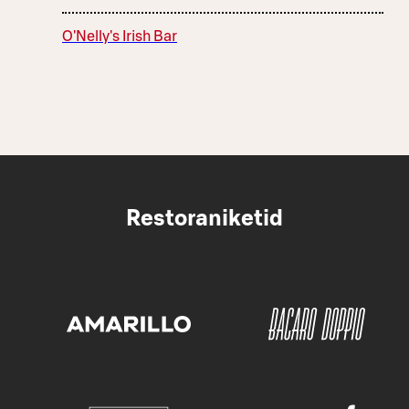
O'Nelly's Irish Bar
Restoraniketid