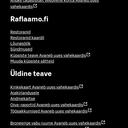
Andke tagasisidet veebilehe kohta
Avaneb uues
vahekaardis
Raflaamo.fi
Restoranid
Restoranid kaardil
Lõunasöök
Sündmused
Küpsiste teave
Avaneb uues vahekaardis
Muuda küpsiste sätteid
Üldine teave
Kinkekaart
Avaneb uues vahekaardis
Ajakirjandusele
Andmekaitse
Oiva-raportid
Avaneb uues vahekaardis
Tööpakkumised
Avaneb uues vahekaardis
Broneerige vabu ruume
Avaneb uues vahekaardis