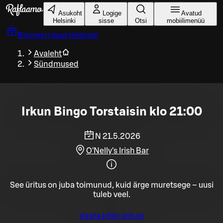
Liigu peamise sisu juurde
Asukoht
Logige
Avatud
Helsinki
sisse
Otsi
mobiilimenüü
Broneeri laud
Helsinki
Avaleht
Sündmused
Irkun Bingo Torstaisin klo 21:00
N 21.5.2026
O'Nelly's Irish Bar
See üritus on juba toimunud, kuid ärge muretsege – uusi
tuleb veel.
Vaata kõiki üritusi