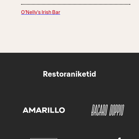
O'Nelly's Irish Bar
Restoraniketid