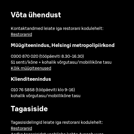
Võta ühendust
Kontaktandmed leiate iga restorani kodulehelt:
Restoranid
Müügiteenindus, Helsingi metropolipiirkond
0300 870 020 (tööpäeviti 8.30-16.30)
51 senti/kõne + kohalik võrgutasu/mobiilikõne tasu
Kõik müügiteenused
Klienditeenindus
010 76 5858 (tööpäeviti klo 9-16)
kohalik võrgutasu/mobiilikõne tasu
Tagasiside
Tagasisidelingid leiate iga restorani kodulehelt:
Restoranid