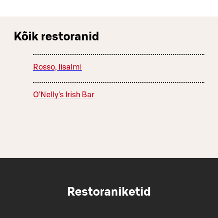
Kõik restoranid
Rosso, Iisalmi
O'Nelly's Irish Bar
Restoraniketid