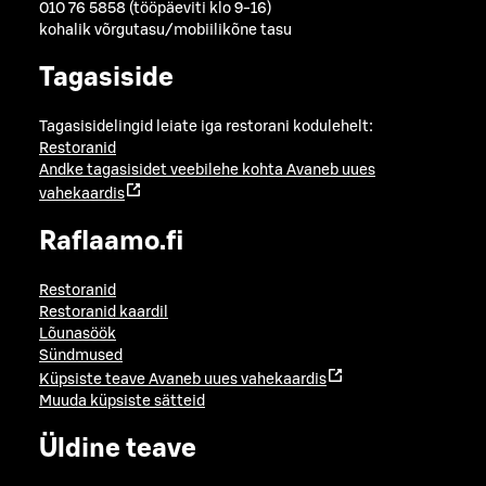
010 76 5858 (tööpäeviti klo 9-16)
kohalik võrgutasu/mobiilikõne tasu
Tagasiside
Tagasisidelingid leiate iga restorani kodulehelt:
Restoranid
Andke tagasisidet veebilehe kohta
Avaneb uues
vahekaardis
Raflaamo.fi
Restoranid
Restoranid kaardil
Lõunasöök
Sündmused
Küpsiste teave
Avaneb uues vahekaardis
Muuda küpsiste sätteid
Üldine teave