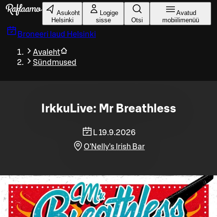
Liigu peamise sisu juurde
Asukoht
Logige
Avatud
Helsinki
sisse
Otsi
mobiilimenüü
Broneeri laud
Helsinki
Avaleht
Sündmused
IrkkuLive: Mr Breathless
L 19.9.2026
O'Nelly's Irish Bar