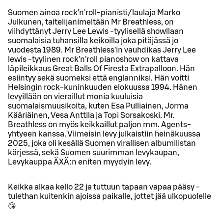
Suomen ainoa rock'n'roll-pianisti/laulaja Marko
Julkunen, taitelijanimeltään Mr Breathless, on
viihdyttänyt Jerry Lee Lewis -tyylisellä showllaan
suomalaisia tuhansilla keikoilla joka pitäjässä jo
vuodesta 1989. Mr Breathless'in vauhdikas Jerry Lee
lewis -tyylinen rock'n'roll pianoshow on kattava
läpileikkaus Great Balls Of Firesta Extrapalloon. Hän
esiintyy sekä suomeksi että englanniksi. Hän voitti
Helsingin rock-kuninkuuden elokuussa 1994. Hänen
levyillään on vieraillut monia kuuluisia
suomalaismuusikoita, kuten Esa Pulliainen, Jorma
Kääriäinen, Vesa Anttila ja Topi Sorsakoski. Mr.
Breathless on myös keikkaillut paljon mm. Agents-
yhtyeen kanssa. Viimeisin levy julkaistiin heinäkuussa
2025, joka oli kesällä Suomen virallisen albumilistan
kärjessä, sekä Suomen suurimman levykaupan,
Levykauppa ÄXÄ:n eniten myydyin levy.
Keikka alkaa kello 22 ja tuttuun tapaan vapaa pääsy -
tulethan kuitenkin ajoissa paikalle, jottet jää ulkopuolelle
😘