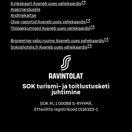
Kinkekaart
Avaneb uues vahekaardis
Ajakirjandusele
Andmekaitse
Oiva-raportid
Avaneb uues vahekaardis
Tööpakkumised
Avaneb uues vahekaardis
Broneerige vabu ruume
Avaneb uues vahekaardis
Sokoshotels.fi
Avaneb uues vahekaardis
SOK turismi- ja toitlustusketi
juhtimine
SOK PL 1 00088 S-RYHMÄ
,
Ettevõtte registrikood 0116323-1