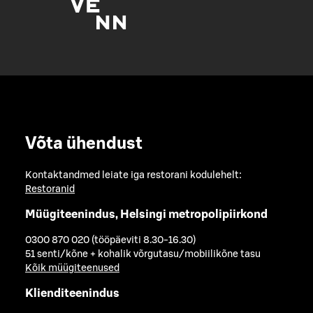
Võta ühendust
Kontaktandmed leiate iga restorani kodulehelt:
Restoranid
Müügiteenindus, Helsingi metropolipiirkond
0300 870 020 (tööpäeviti 8.30-16.30)
51 senti/kõne + kohalik võrgutasu/mobiilikõne tasu
Kõik müügiteenused
Klienditeenindus