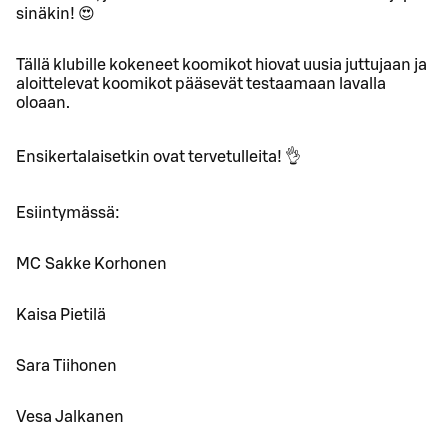
sinäkin! 😍
Tällä klubille kokeneet koomikot hiovat uusia juttujaan ja
aloittelevat koomikot pääsevät testaamaan lavalla
oloaan.
Ensikertalaisetkin ovat tervetulleita! 👌
Esiintymässä:
MC Sakke Korhonen
Kaisa Pietilä
Sara Tiihonen
Vesa Jalkanen