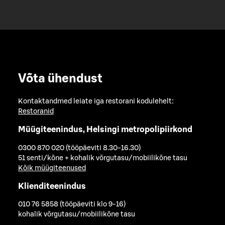
Võta ühendust
Kontaktandmed leiate iga restorani kodulehelt:
Restoranid
Müügiteenindus, Helsingi metropolipiirkond
0300 870 020 (tööpäeviti 8.30-16.30)
51 senti/kõne + kohalik võrgutasu/mobiilikõne tasu
Kõik müügiteenused
Klienditeenindus
010 76 5858 (tööpäeviti klo 9-16)
kohalik võrgutasu/mobiilikõne tasu