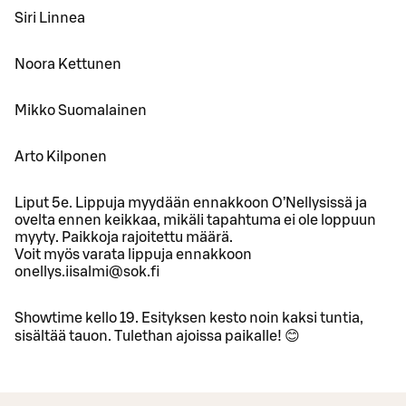
Siri Linnea
Noora Kettunen
Mikko Suomalainen
Arto Kilponen
Liput 5e. Lippuja myydään ennakkoon O’Nellysissä ja
ovelta ennen keikkaa, mikäli tapahtuma ei ole loppuun
myyty. Paikkoja rajoitettu määrä.
Voit myös varata lippuja ennakkoon
onellys.iisalmi@sok.fi
Showtime kello 19. Esityksen kesto noin kaksi tuntia,
sisältää tauon. Tulethan ajoissa paikalle! 😊