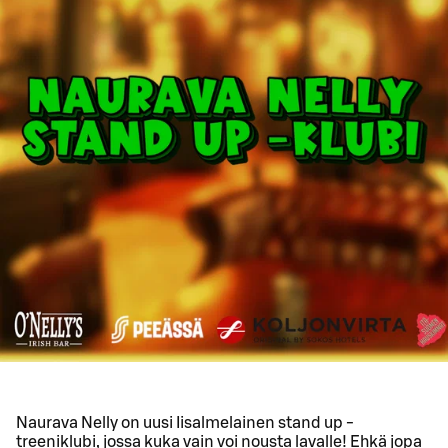
Naurava Nelly on uusi Iisalmelainen stand up -
treeniklubi, jossa kuka vain voi nousta lavalle! Ehkä jopa