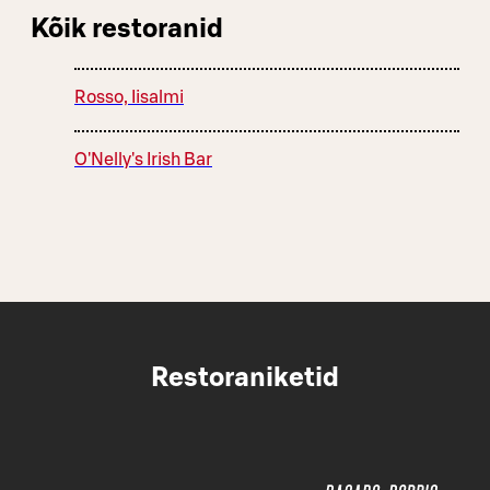
Kõik restoranid
Rosso, Iisalmi
O'Nelly's Irish Bar
Restoraniketid