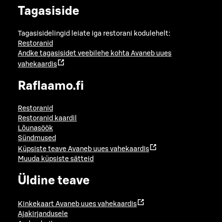
Tagasiside
Tagasisidelingid leiate iga restorani kodulehelt:
Restoranid
Andke tagasisidet veebilehe kohta
Avaneb uues
vahekaardis
Raflaamo.fi
Restoranid
Restoranid kaardil
Lõunasöök
Sündmused
Küpsiste teave
Avaneb uues vahekaardis
Muuda küpsiste sätteid
Üldine teave
Kinkekaart
Avaneb uues vahekaardis
Ajakirjandusele