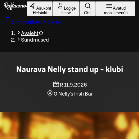
Liigu peamise sisu juurde
Asukoht
Logige
Avatud
Helsinki
sisse
Otsi
mobiilimenüü
Broneeri laud
Helsinki
Avaleht
Sündmused
Naurava Nelly stand up - klubi
R 11.9.2026
O'Nelly's Irish Bar