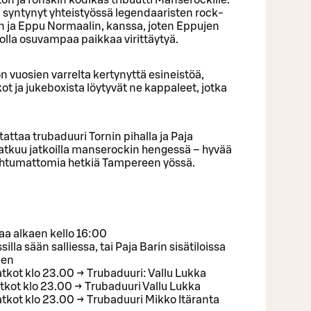
n syntynyt yhteistyössä legendaaristen rock-
 ja Eppu Normaalin, kanssa, joten Eppujen
 olla osuvampaa paikkaa virittäytyä.
on vuosien varrelta kertynyttä esineistöä,
ot ja jukeboxista löytyvät ne kappaleet, jotka
ttaa trubaduuri Tornin pihalla ja Paja
 jatkuu jatkoilla manserockin hengessä – hyvää
nohtumattomia hetkiä Tampereen yössä.
a alkaen kello 16:00
illa sään salliessa, tai Paja Barin sisätiloissa
een
jatkot klo 23.00 → Trubaduuri: Vallu Lukka
jatkot klo 23.00 → Trubaduuri Vallu Lukka
jatkot klo 23.00 → Trubaduuri Mikko Itäranta