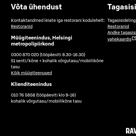
Võta ühendust
Tagasis
Kontaktandmed leiate iga restorani kodulehelt:
Tagasisideling
Restoranid
Restoranid
Andke tagasis
Müügiteenindus, Helsingi
vahekaardis
metropolipiirkond
0300 870 020 (tööpäeviti 8.30-16.30)
51 senti/kõne + kohalik võrgutasu/mobiilikõne
tasu
Kõik müügiteenused
Klienditeenindus
010 76 5858 (tööpäeviti klo 9-16)
kohalik võrgutasu/mobiilikõne tasu