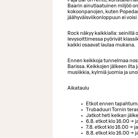
Baarin ainutlaatuinen miljöö o
kokoonpanojen, kuten Popedan
jäähyväisviikonloppuun ei voisi
Rock näkyy kaikkialla: seinillä 
levysoittimessa pyörivät klassik
kaikki osaavat laulaa mukana.
Ennen keikkoja tunnelmaa nosta
Barissa. Keikkojen jälkeen ilta
musiikkia, kylmiä juomia ja u
Aikataulu
Etkot ennen tapahtuma
Trubaduuri Tornin terass
Jatkot heti keikan jälk
6.8. etkot klo 16.00 → 
7.8. etkot klo 16.00 → 
8.8. etkot klo 16.00 → 