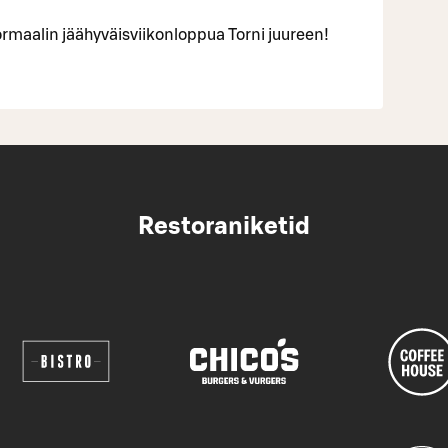
rmaalin jäähyväisviikonloppua Torni juureen!
Restoraniketid