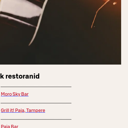
k restoranid
Moro Sky Bar
Grill it! Paja, Tampere
Paja Bar