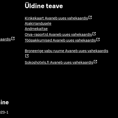
Üldine teave
Kinkekaart
Avaneb uues vahekaardis
Ajakirjandusele
Andmekaitse
Oiva-raportid
Avaneb uues vahekaardis
aardis
Tööpakkumised
Avaneb uues vahekaardis
Broneerige vabu ruume
Avaneb uues vahekaardis
Sokoshotels.fi
Avaneb uues vahekaardis
mine
323-1