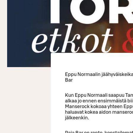
Eppu Normaalin jäähyväiskeikat
Bar
Kun Eppu Normaali saapuu Tamp
alkaa jo ennen ensimmäistä biis
Manserock kokoaa yhteen Eppu-fa
haluavat kokea aidon manserock
jälkeenkin.
Paja Bar on rento, konstailemat