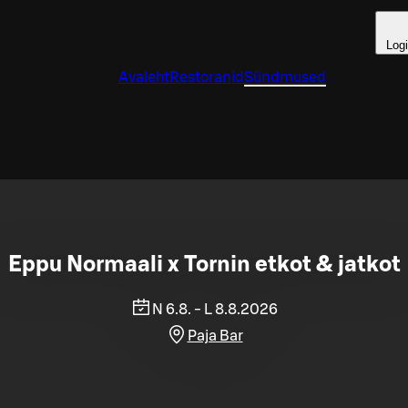
Log
Avaleht
Restoranid
Sündmused
Eppu Normaali x Tornin etkot & jatkot
N 6.8. - L 8.8.2026
Paja Bar