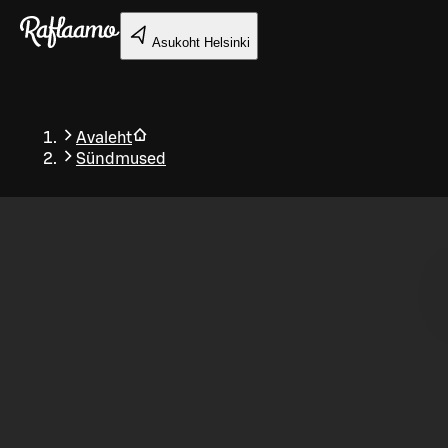
Liigu peamise sisu juurde
Asukoht
Helsinki
Avaleht
Sündmused
Tagasi