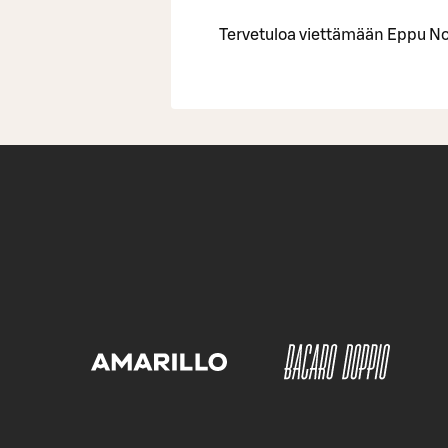
Tervetuloa viettämään Eppu No