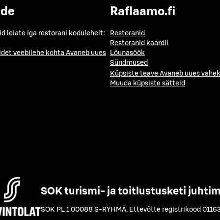
ide
Raflaamo.fi
id leiate iga restorani kodulehelt:
Restoranid
Restoranid kaardil
idet veebilehe kohta
Avaneb uues
Lõunasöök
Sündmused
Küpsiste teave
Avaneb uues vahek
Muuda küpsiste sätteid
SOK turismi- ja toitlustusketi juhti
SOK PL 1 00088 S-RYHMÄ
,
Ettevõtte registrikood 0116