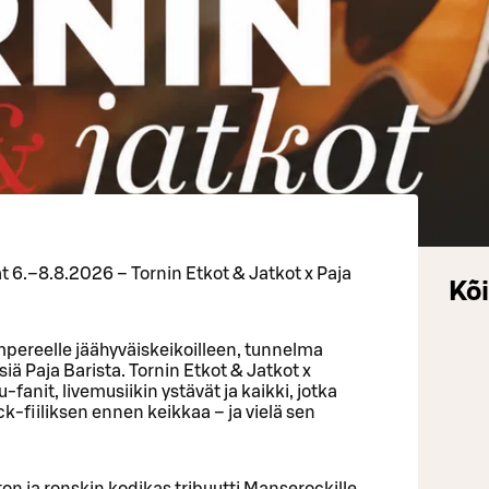
 6.–8.8.2026 – Tornin Etkot & Jatkot x Paja
Kõi
ereelle jäähyväiskeikoilleen, tunnelma
iä Paja Barista. Tornin Etkot & Jatkot x
nit, livemusiikin ystävät ja kaikki, jotka
-fiiliksen ennen keikkaa – ja vielä sen
on ja ronskin kodikas tribuutti Manserockille.