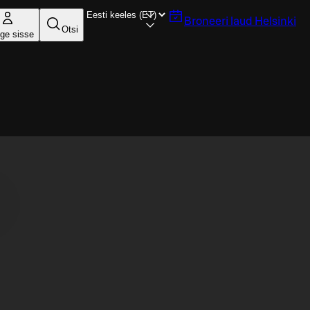
Broneeri laud
Helsinki
Otsi
ige sisse