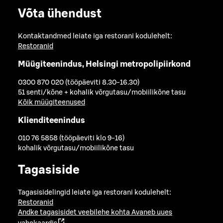
Võta ühendust
Kontaktandmed leiate iga restorani kodulehelt:
Restoranid
Müügiteenindus, Helsingi metropolipiirkond
0300 870 020 (tööpäeviti 8.30-16.30)
51 senti/kõne + kohalik võrgutasu/mobiilikõne tasu
Kõik müügiteenused
Klienditeenindus
010 76 5858 (tööpäeviti klo 9-16)
kohalik võrgutasu/mobiilikõne tasu
Tagasiside
Tagasisidelingid leiate iga restorani kodulehelt:
Restoranid
Andke tagasisidet veebilehe kohta
Avaneb uues