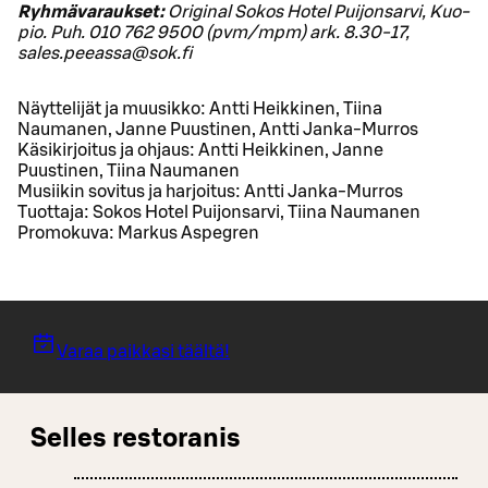
Ryhmävaraukset:
Ori­gi­nal Sokos Hotel Pui­jon­sar­vi, Kuo­
pio. Puh. 010 762 9500 (pvm/mpm) ark. 8.30-17,
sales.peeassa@sok.fi
Näyttelijät ja muusikko: Antti Heikkinen, Tiina
Naumanen, Janne Puustinen, Antti Janka-Murros
Käsikirjoitus ja ohjaus: Antti Heikkinen, Janne
Puustinen, Tiina Naumanen
Musiikin sovitus ja harjoitus: Antti Janka-Murros
Tuottaja: Sokos Hotel Puijonsarvi, Tiina Naumanen
Promokuva: Markus Aspegren
Varaa paikkasi täältä!
Selles restoranis