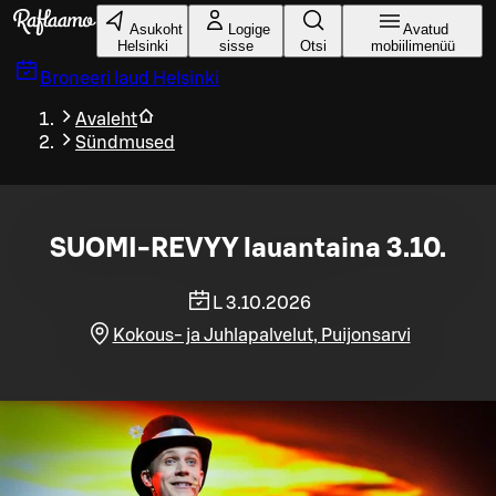
Liigu peamise sisu juurde
Asukoht
Logige
Avatud
Helsinki
sisse
Otsi
mobiilimenüü
Broneeri laud
Helsinki
Avaleht
Sündmused
SUOMI-REVYY lauantaina 3.10.
L 3.10.2026
Kokous- ja Juhlapalvelut, Puijonsarvi