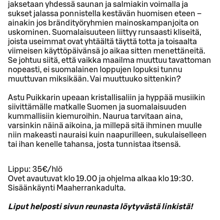
jaksetaan yhdessä saunan ja salmiakin voimalla ja
sukset jalassa ponnistella kestävän huomisen eteen –
ainakin jos brändityöryhmien mainoskampanjoita on
uskominen. Suomalaisuuteen liittyy runsaasti kliseitä,
joista useimmat ovat yhtäältä täyttä totta ja toisaalta
viimeisen käyttöpäivänsä jo aikaa sitten menettäneitä.
Se johtuu siitä, että vaikka maailma muuttuu tavattoman
nopeasti, ei suomalainen loppujen lopuksi tunnu
muuttuvan miksikään. Vai muuttuuko sittenkin?
Astu Puikkarin upeaan kristallisaliin ja hyppää musiikin
siivittämälle matkalle Suomen ja suomalaisuuden
kummallisiin kiemuroihin. Naurua tarvitaan aina,
varsinkin näinä aikoina, ja millepä sitä ihminen muulle
niin makeasti nauraisi kuin naapurilleen, sukulaiselleen
tai ihan kenelle tahansa, josta tunnistaa itsensä.
Lippu: 35€/hlö
Ovet avautuvat klo 19.00 ja ohjelma alkaa klo 19:30.
Sisäänkäynti Maaherrankadulta.
Liput helposti sivun reunasta löytyvästä linkistä!