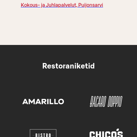
Kokous- ja Juhlapalvelut, Puijonsarvi
Restoraniketid