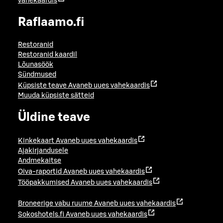
vahekaardis
Raflaamo.fi
Restoranid
Restoranid kaardil
Lõunasöök
Sündmused
Küpsiste teave
Avaneb uues vahekaardis
Muuda küpsiste sätteid
Üldine teave
Kinkekaart
Avaneb uues vahekaardis
Ajakirjandusele
Andmekaitse
Oiva-raportid
Avaneb uues vahekaardis
Tööpakkumised
Avaneb uues vahekaardis
Broneerige vabu ruume
Avaneb uues vahekaardis
Sokoshotels.fi
Avaneb uues vahekaardis