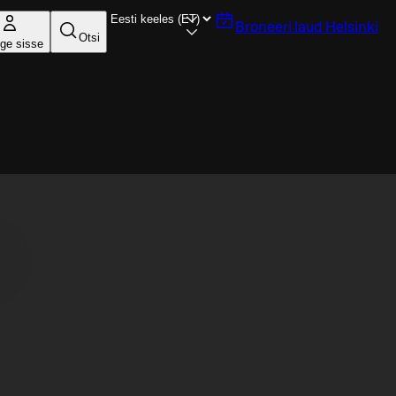
Broneeri laud
Helsinki
Otsi
ige sisse
.