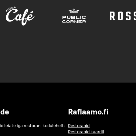
ide
Raflaamo.fi
id leiate iga restorani kodulehelt:
Restoranid
Restoranid kaardil