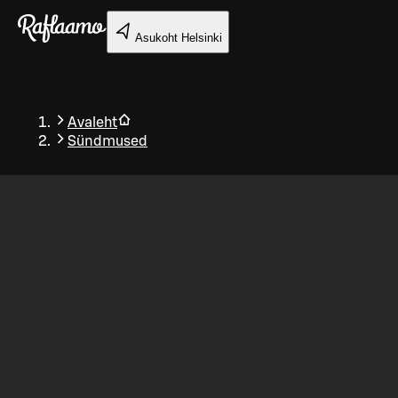
Liigu peamise sisu juurde
Asukoht
Helsinki
Avaleht
Sündmused
Tagasi