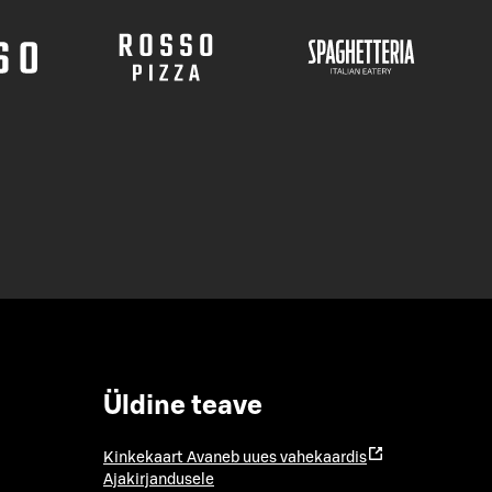
Üldine teave
Kinkekaart
Avaneb uues vahekaardis
Ajakirjandusele