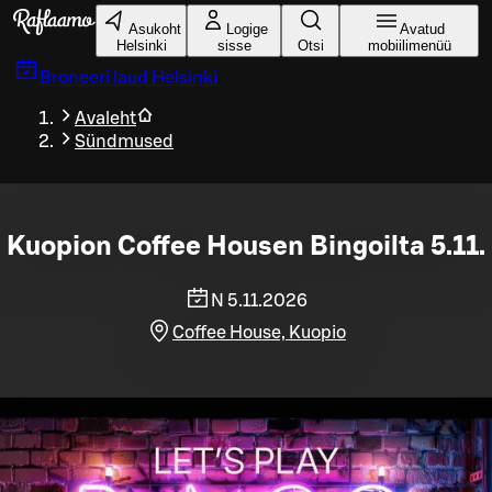
Liigu peamise sisu juurde
Asukoht
Logige
Avatud
Helsinki
sisse
Otsi
mobiilimenüü
Broneeri laud
Helsinki
Avaleht
Sündmused
Kuopion Coffee Housen Bingoilta 5.11.
N 5.11.2026
Coffee House, Kuopio