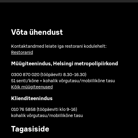
Võta ühendust
Kontaktandmed leiate iga restorani kodulehelt:
Restoranid
Müügiteenindus, Helsingi metropolipiirkond
0300 870 020 (tööpäeviti 8.30-16.30)
51 senti/kõne + kohalik võrgutasu/mobiilikõne tasu
Kõik müügiteenused
Klienditeenindus
010 76 5858 (tööpäeviti klo 9-16)
kohalik võrgutasu/mobiilikõne tasu
Tagasiside