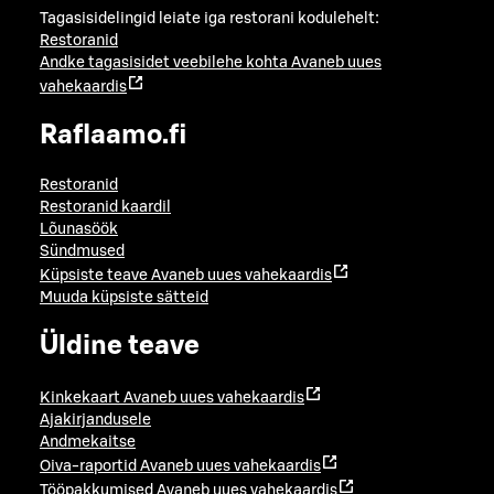
Tagasisidelingid leiate iga restorani kodulehelt:
Restoranid
Andke tagasisidet veebilehe kohta
Avaneb uues
vahekaardis
Raflaamo.fi
Restoranid
Restoranid kaardil
Lõunasöök
Sündmused
Küpsiste teave
Avaneb uues vahekaardis
Muuda küpsiste sätteid
Üldine teave
Kinkekaart
Avaneb uues vahekaardis
Ajakirjandusele
Andmekaitse
Oiva-raportid
Avaneb uues vahekaardis
Tööpakkumised
Avaneb uues vahekaardis