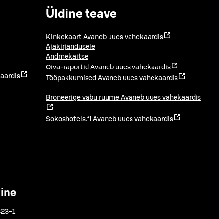
Üldine teave
Kinkekaart
Avaneb uues vahekaardis
Ajakirjandusele
Andmekaitse
Oiva-raportid
Avaneb uues vahekaardis
aardis
Tööpakkumised
Avaneb uues vahekaardis
Broneerige vabu ruume
Avaneb uues vahekaardis
Sokoshotels.fi
Avaneb uues vahekaardis
mine
323-1