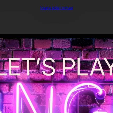
Vaata kõiki üritusi