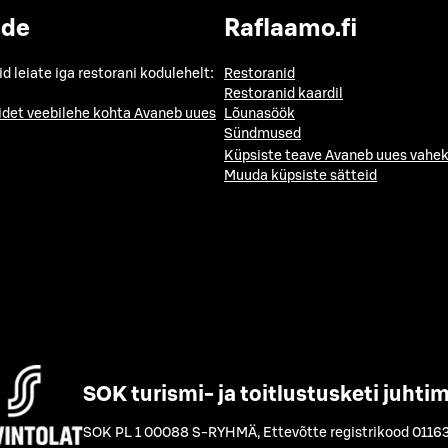
ide
Raflaamo.fi
id leiate iga restorani kodulehelt:
Restoranid
Restoranid kaardil
idet veebilehe kohta
Avaneb uues
Lõunasöök
Sündmused
Küpsiste teave
Avaneb uues vahek
Muuda küpsiste sätteid
SOK turismi- ja toitlustusketi juhti
SOK PL 1 00088 S-RYHMÄ
,
Ettevõtte registrikood 0116