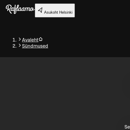
Liigu peamise sisu juurde
Asukoht
Helsinki
Avaleht
Sündmused
Tagasi
Se