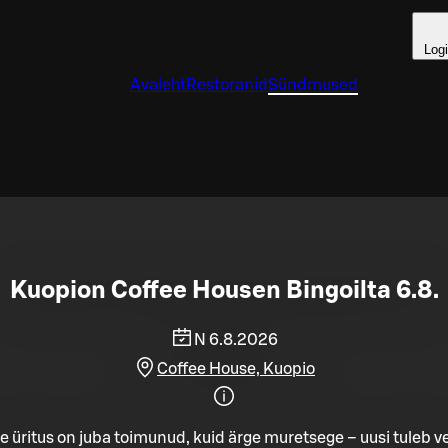
Log
Avaleht
Restoranid
Sündmused
Kuopion Coffee Housen Bingoilta 6.8.
N 6.8.2026
Coffee House, Kuopio
e üritus on juba toimunud, kuid ärge muretsege – uusi tuleb ve