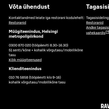
Võta ühendust
Tagasis
Kontaktandmed leiate iga restorani kodulehelt:
Tagasisideling
Restoranid
Restoranid
Andke tagasis
Müügiteenindus, Helsingi
vahekaardis
metropolipiirkond
0300 870 020 (tööpäeviti 8.30-16.30)
51 senti/kõne + kohalik võrgutasu/mobiilikõne
tasu
Kõik müügiteenused
Klienditeenindus
010 76 5858 (tööpäeviti klo 9-16)
kohalik võrgutasu/mobiilikõne tasu