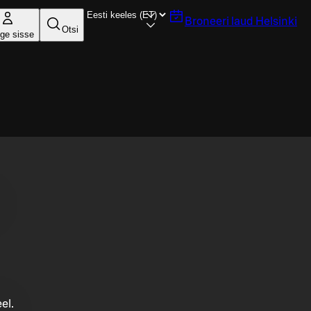
Broneeri laud
Helsinki
Otsi
ige sisse
el.