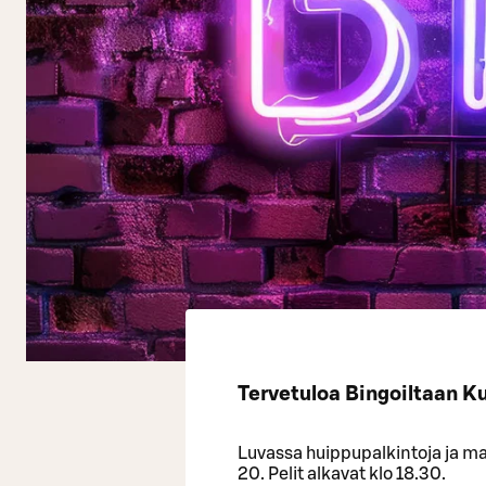
Tervetuloa Bingoiltaan K
Luvassa huippupalkintoja ja mah
20. Pelit alkavat klo 18.30.