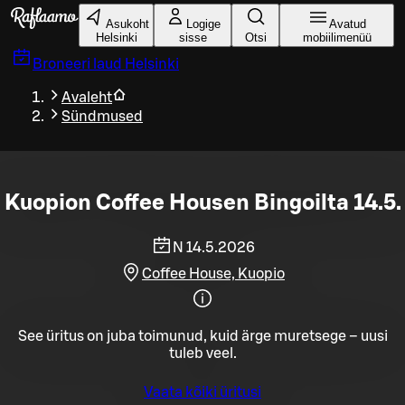
Liigu peamise sisu juurde
Asukoht
Logige
Avatud
Helsinki
sisse
Otsi
mobiilimenüü
Broneeri laud
Helsinki
Avaleht
Sündmused
Kuopion Coffee Housen Bingoilta 14.5.
N 14.5.2026
Coffee House, Kuopio
See üritus on juba toimunud, kuid ärge muretsege – uusi
tuleb veel.
Vaata kõiki üritusi