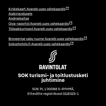
Kinkekaart
Avaneb uues vahekaardis
Ajakirjandusele
Andmekaitse
Oiva-raportid
Avaneb uues vahekaardis
Tööpakkumised
Avaneb uues vahekaardis
Broneerige vabu ruume
Avaneb uues vahekaardis
Sokoshotels.fi
Avaneb uues vahekaardis
SOK turismi- ja toitlustusketi
juhtimine
SOK PL 1 00088 S-RYHMÄ
,
Ettevõtte registrikood 0116323-1