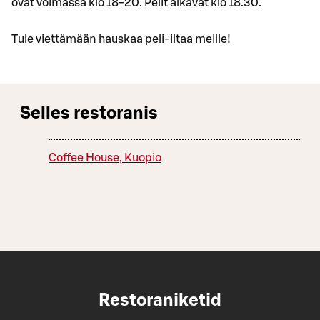
ovat voimassa klo 18-20. Pelit alkavat klo 18.30.
Tule viettämään hauskaa peli-iltaa meille!
Selles restoranis
Coffee House, Kuopio
Restoraniketid