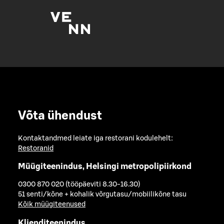
Võta ühendust
Kontaktandmed leiate iga restorani kodulehelt:
Restoranid
Müügiteenindus, Helsingi metropolipiirkond
0300 870 020 (tööpäeviti 8.30-16.30)
51 senti/kõne + kohalik võrgutasu/mobiilikõne tasu
Kõik müügiteenused
Klienditeenindus