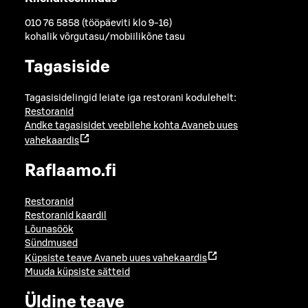
010 76 5858 (tööpäeviti klo 9-16)
kohalik võrgutasu/mobiilikõne tasu
Tagasiside
Tagasisidelingid leiate iga restorani kodulehelt:
Restoranid
Andke tagasisidet veebilehe kohta
Avaneb uues
vahekaardis
Raflaamo.fi
Restoranid
Restoranid kaardil
Lõunasöök
Sündmused
Küpsiste teave
Avaneb uues vahekaardis
Muuda küpsiste sätteid
Üldine teave