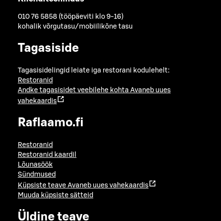
010 76 5858 (tööpäeviti klo 9-16)
kohalik võrgutasu/mobiilikõne tasu
Tagasiside
Tagasisidelingid leiate iga restorani kodulehelt:
Restoranid
Andke tagasisidet veebilehe kohta
Avaneb uues
vahekaardis
Raflaamo.fi
Restoranid
Restoranid kaardil
Lõunasöök
Sündmused
Küpsiste teave
Avaneb uues vahekaardis
Muuda küpsiste sätteid
Üldine teave