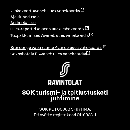
Kinkekaart
Avaneb uues vahekaardis
Ajakirjandusele
Andmekaitse
Oiva-raportid
Avaneb uues vahekaardis
Tööpakkumised
Avaneb uues vahekaardis
Broneerige vabu ruume
Avaneb uues vahekaardis
Sokoshotels.fi
Avaneb uues vahekaardis
SOK turismi- ja toitlustusketi
juhtimine
SOK PL 1 00088 S-RYHMÄ
,
Ettevõtte registrikood 0116323-1