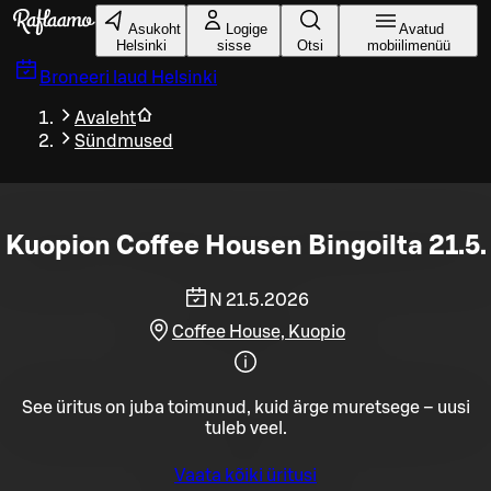
Liigu peamise sisu juurde
Asukoht
Logige
Avatud
Helsinki
sisse
Otsi
mobiilimenüü
Broneeri laud
Helsinki
Avaleht
Sündmused
Kuopion Coffee Housen Bingoilta 21.5.
N 21.5.2026
Coffee House, Kuopio
See üritus on juba toimunud, kuid ärge muretsege – uusi
tuleb veel.
Vaata kõiki üritusi