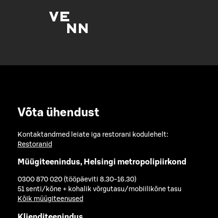
Võta ühendust
Kontaktandmed leiate iga restorani kodulehelt:
Restoranid
Müügiteenindus, Helsingi metropolipiirkond
0300 870 020 (tööpäeviti 8.30-16.30)
51 senti/kõne + kohalik võrgutasu/mobiilikõne tasu
Kõik müügiteenused
Klienditeenindus