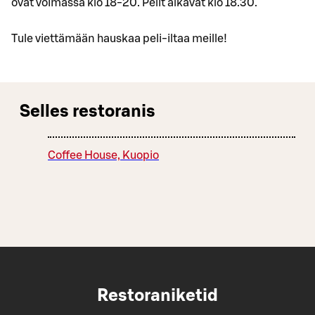
ovat voimassa klo 18-20. Pelit alkavat klo 18.30.
Tule viettämään hauskaa peli-iltaa meille!
Selles restoranis
Coffee House, Kuopio
Restoraniketid