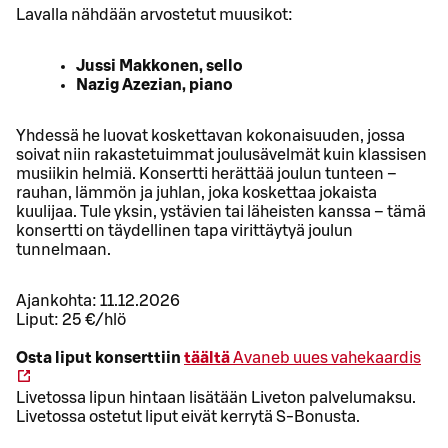
Lavalla nähdään arvostetut muusikot:
Jussi Makkonen, sello
Nazig Azezian, piano
Yhdessä he luovat koskettavan kokonaisuuden, jossa
soivat niin rakastetuimmat joulusävelmät kuin klassisen
musiikin helmiä. Konsertti herättää joulun tunteen –
rauhan, lämmön ja juhlan, joka koskettaa jokaista
kuulijaa. Tule yksin, ystävien tai läheisten kanssa – tämä
konsertti on täydellinen tapa virittäytyä joulun
tunnelmaan.
Ajankohta: 11.12.2026
Liput: 25 €/hlö
Osta liput konserttiin
täältä
Avaneb uues vahekaardis
Livetossa lipun hintaan lisätään Liveton palvelumaksu.
Livetossa ostetut liput eivät kerrytä S-Bonusta.