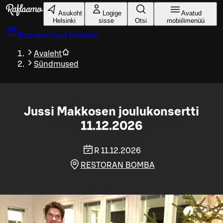
Liigu peamise sisu juurde
Asukoht
Logige
Avatud
Helsinki
sisse
Otsi
mobiilimenüü
Broneeri laud
Helsinki
Avaleht
Sündmused
Jussi Makkosen joulukonsertti
11.12.2026
R 11.12.2026
RESTORAN BOMBA