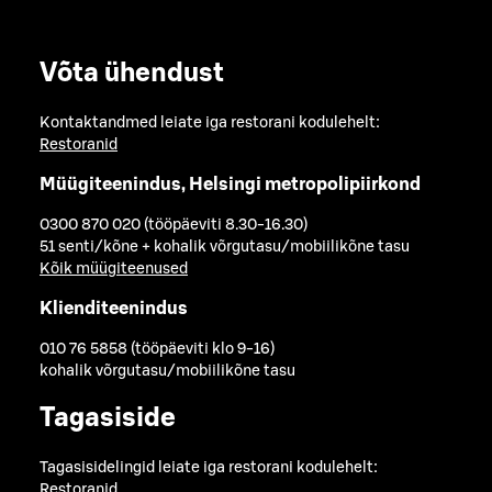
Võta ühendust
Kontaktandmed leiate iga restorani kodulehelt:
Restoranid
Müügiteenindus, Helsingi metropolipiirkond
0300 870 020 (tööpäeviti 8.30-16.30)
51 senti/kõne + kohalik võrgutasu/mobiilikõne tasu
Kõik müügiteenused
Klienditeenindus
010 76 5858 (tööpäeviti klo 9-16)
kohalik võrgutasu/mobiilikõne tasu
Tagasiside
Tagasisidelingid leiate iga restorani kodulehelt:
Restoranid