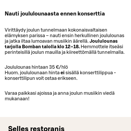
Nauti joululounaasta ennen konserttia
Virittäydy joulun tunnelmaan kokonaisvaltaisen
elämyksen parissa – nauti ensin herkullinen joululounas
ja jatka iltaa lumoavan musiikin äärellä.
Joululounas
tarjolla Bomban talolla klo 12–18.
Hemmottele itseäsi
perinteisillä joulun mauilla ja kiireettömällä tunnelmalla.
Joululounas hintaan 35 €/hlö
Huom. joululounaan hinta
ei
sisällä konserttilippua -
konserttilipun voit ostaa erikseen.
Varaa paikkasi ajoissa ja anna joulun musiikin viedä
mukanaan!
Selles restoranis