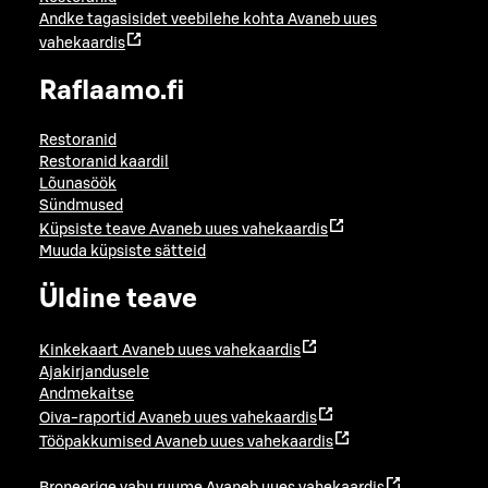
Andke tagasisidet veebilehe kohta
Avaneb uues
vahekaardis
Raflaamo.fi
Restoranid
Restoranid kaardil
Lõunasöök
Sündmused
Küpsiste teave
Avaneb uues vahekaardis
Muuda küpsiste sätteid
Üldine teave
Kinkekaart
Avaneb uues vahekaardis
Ajakirjandusele
Andmekaitse
Oiva-raportid
Avaneb uues vahekaardis
Tööpakkumised
Avaneb uues vahekaardis