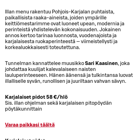
Illan menu rakentuu Pohjois-Karjalan puhtaista,
paikallisista raaka-aineista, joiden ympärille
keittiömestarimme ovat luoneet upean, modernia ja
perinteistä yhdistelevän kokonaisuuden. Jokainen
annos kertoo tarinaa luonnosta, vuodenajoista ja
karjalaisesta ruokaperinteestä — viimeistellysti ja
korkealuokkaisesti toteutettuna.
Tunnelman kannattelee muusikko
Sari Kaasinen
, joka
johdattaa kuulijat kalevalaiseen naisten
lauluperinteeseen. Hänen äänensä ja tulkintansa luovat
illalliselle syvän, runollisen ja juuriltaan vahvan sävyn.
Karjalaiset pidot 58 €/hlö
Sis. illan ohjelman sekä karjalaisen pitopöydän
pöytäkunnittain
Varaa paikkasi täältä