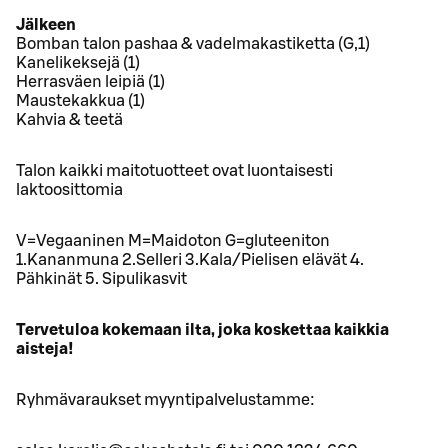
Jälkeen
Bomban talon pashaa & vadelmakastiketta (G,1)
Kanelikeksejä (1)
Herrasväen leipiä (1)
Maustekakkua (1)
Kahvia & teetä
Talon kaikki maitotuotteet ovat luontaisesti
laktoosittomia
V=Vegaaninen M=Maidoton G=gluteeniton
1.Kananmuna 2.Selleri 3.Kala/Pielisen elävät 4.
Pähkinät 5. Sipulikasvit
Tervetuloa kokemaan ilta, joka koskettaa kaikkia
aisteja!
Ryhmävaraukset myyntipalvelustamme: