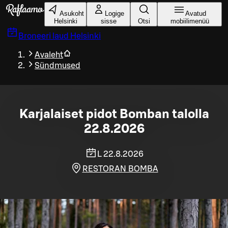
Liigu peamise sisu juurde
Asukoht
Logige
Avatud
Helsinki
sisse
Otsi
mobiilimenüü
Broneeri laud
Helsinki
Avaleht
Sündmused
Karjalaiset pidot Bomban talolla
22.8.2026
L 22.8.2026
RESTORAN BOMBA