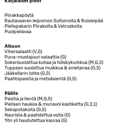
Karjalaiset pidot
Piirakkapöytä
Rautavaaran leipomon Sultsinoita & Ruisleipää
Pielispakarin Piirakoita & Vatruskoita
Puolpielavaa
Alkuun
Vihersalaatti (V,G)
Puna-mustajuuri salaattia (G)
Sokerisuolattua kuhaa ja hölskykurkkua (M,G,3)
Tuppeen suolattua muikkua & smetanaa (G,3)
Jääkellarin lohta (G,3)
Paahtopaistia ja metsäsientä (G,5)
Päälle
Paistia ja lientä (M,G,5)
Pielisen haukea & munavoi kastiketta (G,3,1)
Sekapotakoita (G,5)
Naurista & paahdettua voita (G)
Yön yli haudutettua kauraa (G)