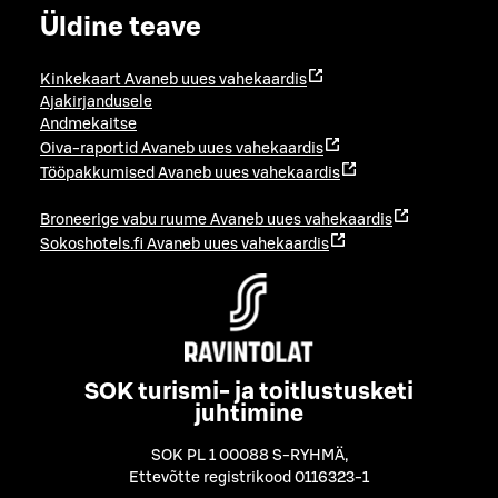
Üldine teave
Kinkekaart
Avaneb uues vahekaardis
Ajakirjandusele
Andmekaitse
Oiva-raportid
Avaneb uues vahekaardis
Tööpakkumised
Avaneb uues vahekaardis
Broneerige vabu ruume
Avaneb uues vahekaardis
Sokoshotels.fi
Avaneb uues vahekaardis
SOK turismi- ja toitlustusketi
juhtimine
SOK PL 1 00088 S-RYHMÄ
,
Ettevõtte registrikood 0116323-1