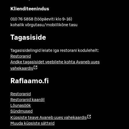
Klienditeenindus
010 76 5858 (tööpäeviti klo 9-16)
kohalik võrgutasu/mobiilikõne tasu
Tagasiside
Tagasisidelingid leiate iga restorani kodulehelt:
Restoranid
Andke tagasisidet veebilehe kohta
Avaneb uues
vahekaardis
Raflaamo.fi
Restoranid
Restoranid kaardil
Lõunasöök
Sündmused
Küpsiste teave
Avaneb uues vahekaardis
Muuda küpsiste sätteid