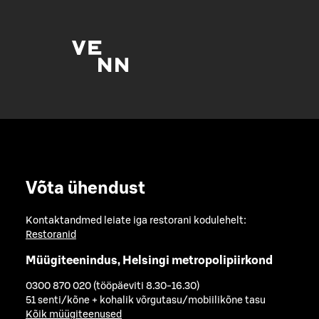
Võta ühendust
Kontaktandmed leiate iga restorani kodulehelt:
Restoranid
Müügiteenindus, Helsingi metropolipiirkond
0300 870 020 (tööpäeviti 8.30-16.30)
51 senti/kõne + kohalik võrgutasu/mobiilikõne tasu
Kõik müügiteenused