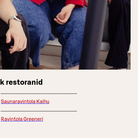
k restoranid
Saunaravintola Kaihu
Ravintola Greeneri