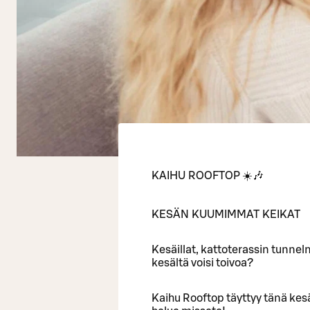
KAIHU ROOFTOP ☀️🎶
KESÄN KUUMIMMAT KEIKAT
Kesäillat, kattoterassin tunnel
kesältä voisi toivoa?
Kaihu Rooftop täyttyy tänä kesän