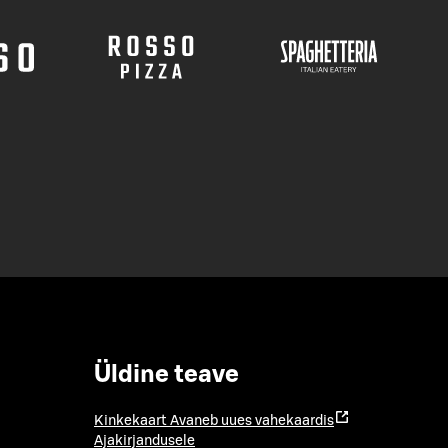
Üldine teave
Kinkekaart
Avaneb uues vahekaardis
Ajakirjandusele