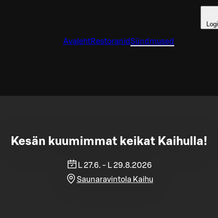
Log
Avaleht
Restoranid
Sündmused
Kesän kuumimmat keikat Kaihulla!
L 27.6. - L 29.8.2026
Saunaravintola Kaihu