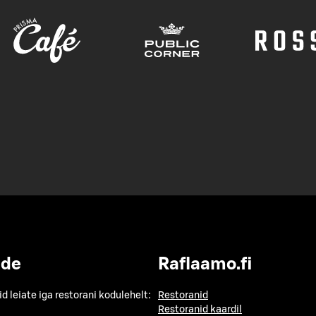
ide
Raflaamo.fi
id leiate iga restorani kodulehelt:
Restoranid
Restoranid kaardil