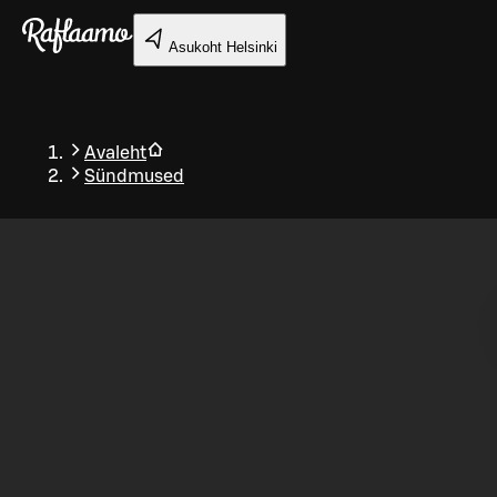
Liigu peamise sisu juurde
Asukoht
Helsinki
Avaleht
Sündmused
Tagasi