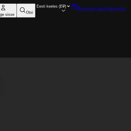
Broneeri laud
Helsinki
Otsi
ige sisse