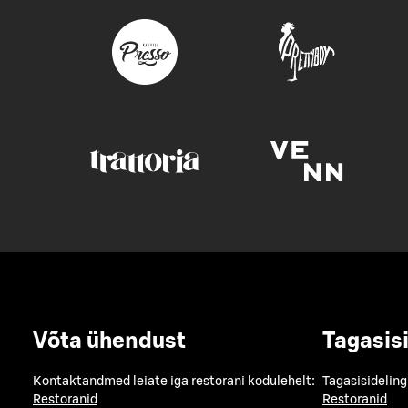
Võta ühendust
Tagasis
Kontaktandmed leiate iga restorani kodulehelt:
Tagasisideling
Restoranid
Restoranid