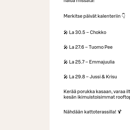
halua missata!
Merkitse päivät kalenteriin 👇
🎤 La 30.5 – Chokko
🎤 La 27.6 – Tuomo Pee
🎤 La 25.7 – Emmajuulia
🎤 La 29.8 – Jussi & Krisu
Kerää porukka kasaan, varaa ilt
kesän ikimuistoisimmat rooftop-
Nähdään kattoterassilla! 🍹