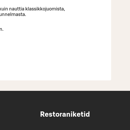
uin nauttia klassikkojuomista,
tunnelmasta.
n.
Restoraniketid