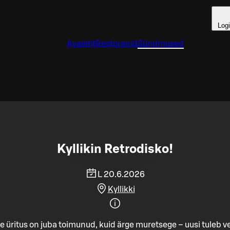
Log
Avaleht
Restoranid
Sündmused
Kyllikin Retrodisko!
L 20.6.2026
Kyllikki
e üritus on juba toimunud, kuid ärge muretsege – uusi tuleb ve