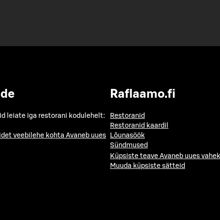
ide
Raflaamo.fi
id leiate iga restorani kodulehelt:
Restoranid
Restoranid kaardil
idet veebilehe kohta
Avaneb uues
Lõunasöök
Sündmused
Küpsiste teave
Avaneb uues vahek
Muuda küpsiste sätteid