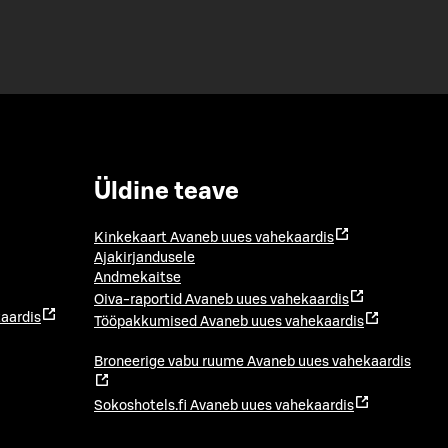
Üldine teave
Kinkekaart
Avaneb uues vahekaardis
Ajakirjandusele
Andmekaitse
Oiva-raportid
Avaneb uues vahekaardis
aardis
Tööpakkumised
Avaneb uues vahekaardis
Broneerige vabu ruume
Avaneb uues vahekaardis
Sokoshotels.fi
Avaneb uues vahekaardis