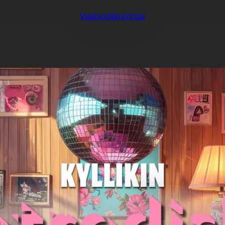
Vaata kõiki üritusi