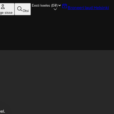
Broneeri laud
Helsinki
Otsi
ige sisse
el.