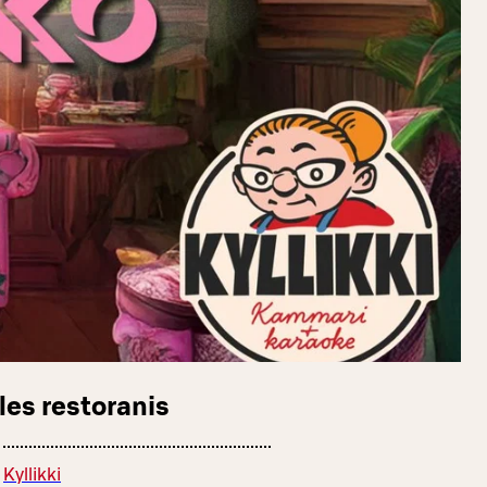
les restoranis
Kyllikki