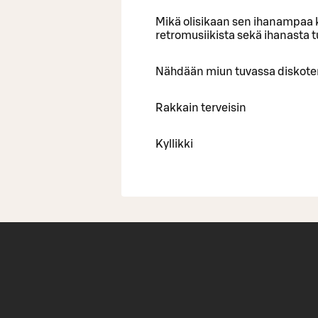
Mikä olisikaan sen ihanampaa k
retromusiikista sekä ihanasta 
Nähdään miun tuvassa diskote
Rakkain terveisin
Kyllikki