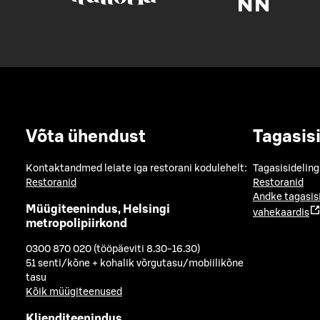
Võta ühendust
Tagasis
Kontaktandmed leiate iga restorani kodulehelt:
Tagasisideling
Restoranid
Restoranid
Andke tagasis
Müügiteenindus, Helsingi
vahekaardis
metropolipiirkond
0300 870 020 (tööpäeviti 8.30-16.30)
51 senti/kõne + kohalik võrgutasu/mobiilikõne
tasu
Kõik müügiteenused
Klienditeenindus