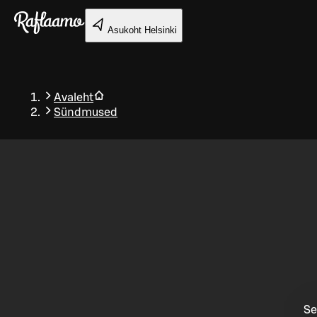
Liigu peamise sisu juurde
Asukoht
Helsinki
Avaleht
Sündmused
Tagasi
Se