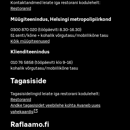
Kontaktandmed leiate iga restorani kodulehelt:
Restoranid
Müügiteenindus, Helsingi metropolipiirkond
0300 870 020 (tööpäeviti 8.30-16.30)
51 senti/kõne + kohalik võrgutasu/mobiilikõne tasu
Kõik müügiteenused
Klienditeenindus
010 76 5858 (tööpäeviti klo 9-16)
kohalik võrgutasu/mobiilikõne tasu
Tagasiside
Tagasisidelingid leiate iga restorani kodulehelt:
Restoranid
Andke tagasisidet veebilehe kohta
Avaneb uues
vahekaardis
Raflaamo.fi