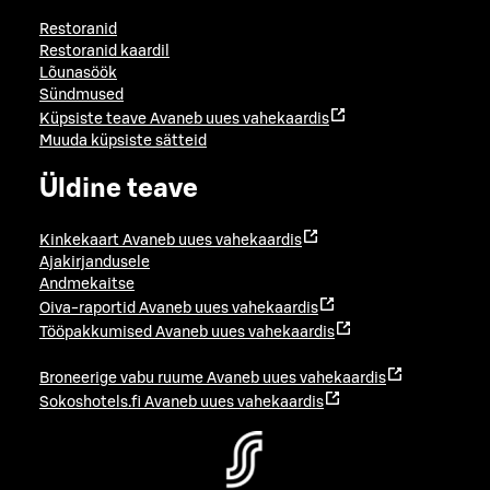
Restoranid
Restoranid kaardil
Lõunasöök
Sündmused
Küpsiste teave
Avaneb uues vahekaardis
Muuda küpsiste sätteid
Üldine teave
Kinkekaart
Avaneb uues vahekaardis
Ajakirjandusele
Andmekaitse
Oiva-raportid
Avaneb uues vahekaardis
Tööpakkumised
Avaneb uues vahekaardis
Broneerige vabu ruume
Avaneb uues vahekaardis
Sokoshotels.fi
Avaneb uues vahekaardis