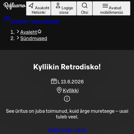
Liigu peamise sisu juurde
Asukoht
Logige
Avatud
Helsinki
sisse
Otsi
mobiilimenüü
Broneeri laud
Helsinki
Avaleht
Sündmused
Kyllikin Retrodisko!
L 13.6.2026
Kyllikki
See üritus on juba toimunud, kuid ärge muretsege – uusi
tuleb veel.
Vaata kõiki üritusi