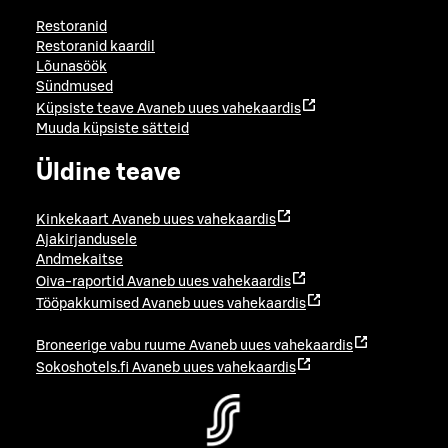
Restoranid
Restoranid kaardil
Lõunasöök
Sündmused
Küpsiste teave
Avaneb uues vahekaardis
Muuda küpsiste sätteid
Üldine teave
Kinkekaart
Avaneb uues vahekaardis
Ajakirjandusele
Andmekaitse
Oiva-raportid
Avaneb uues vahekaardis
Tööpakkumised
Avaneb uues vahekaardis
Broneerige vabu ruume
Avaneb uues vahekaardis
Sokoshotels.fi
Avaneb uues vahekaardis