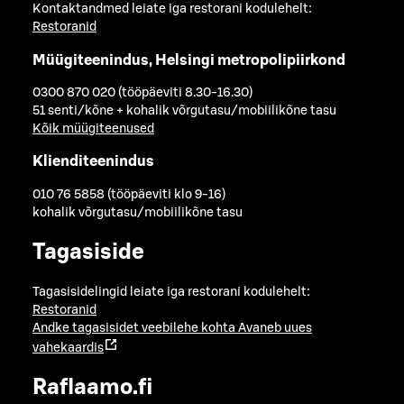
Kontaktandmed leiate iga restorani kodulehelt:
Restoranid
Müügiteenindus, Helsingi metropolipiirkond
0300 870 020 (tööpäeviti 8.30-16.30)
51 senti/kõne + kohalik võrgutasu/mobiilikõne tasu
Kõik müügiteenused
Klienditeenindus
010 76 5858 (tööpäeviti klo 9-16)
kohalik võrgutasu/mobiilikõne tasu
Tagasiside
Tagasisidelingid leiate iga restorani kodulehelt:
Restoranid
Andke tagasisidet veebilehe kohta
Avaneb uues
vahekaardis
Raflaamo.fi