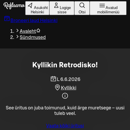
Liigu peamise sisu juurde
Asukoht
Logige
Avatud
Helsinki
sisse
Otsi
mobiilimenüü
Broneeri laud
Helsinki
Avaleht
Sündmused
Kyllikin Retrodisko!
L 6.6.2026
Kyllikki
See üritus on juba toimunud, kuid ärge muretsege – uusi
tuleb veel.
Vaata kõiki üritusi