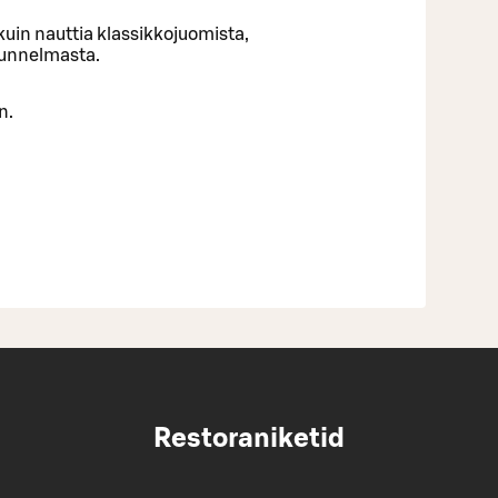
uin nauttia klassikkojuomista,
tunnelmasta.
n.
Restoraniketid