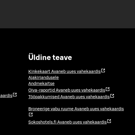
Üldine teave
Kinkekaart
Avaneb uues vahekaardis
Ajakirjandusele
Andmekaitse
Oiva-raportid
Avaneb uues vahekaardis
aardis
Tööpakkumised
Avaneb uues vahekaardis
Broneerige vabu ruume
Avaneb uues vahekaardis
Sokoshotels.fi
Avaneb uues vahekaardis