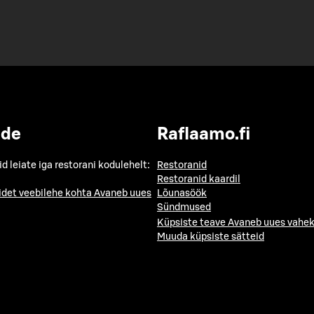
ide
Raflaamo.fi
id leiate iga restorani kodulehelt:
Restoranid
Restoranid kaardil
idet veebilehe kohta
Avaneb uues
Lõunasöök
Sündmused
Küpsiste teave
Avaneb uues vahek
Muuda küpsiste sätteid