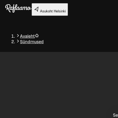
Liigu peamise sisu juurde
Asukoht
Helsinki
Avaleht
Sündmused
Tagasi
Se