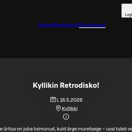
Log
Avaleht
Restoranid
Sündmused
Kyllikin Retrodisko!
L 16.5.2026
Kyllikki
e üritus on juba toimunud, kuid ärge muretsege – uusi tuleb ve