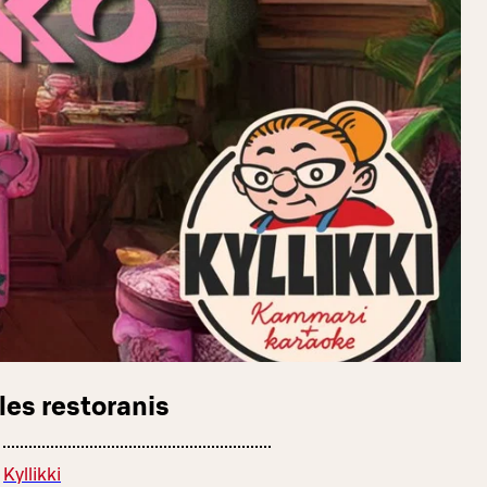
les restoranis
Kyllikki