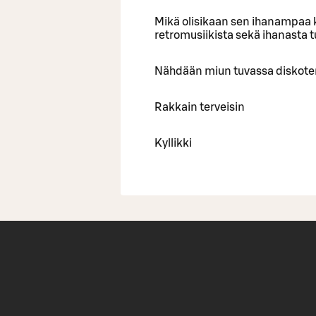
Mikä olisikaan sen ihanampaa k
retromusiikista sekä ihanasta 
Nähdään miun tuvassa diskote
Rakkain terveisin
Kyllikki