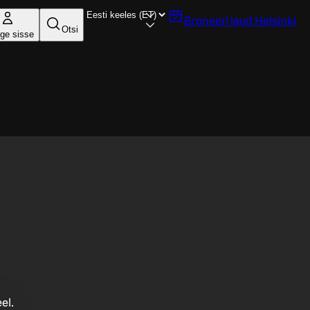
Broneeri laud
Helsinki
Otsi
ige sisse
el.