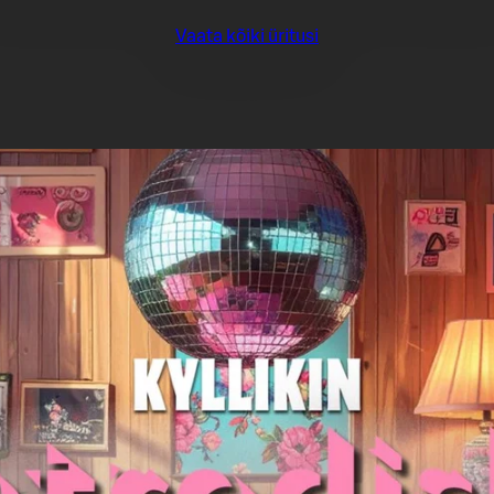
Vaata kõiki üritusi