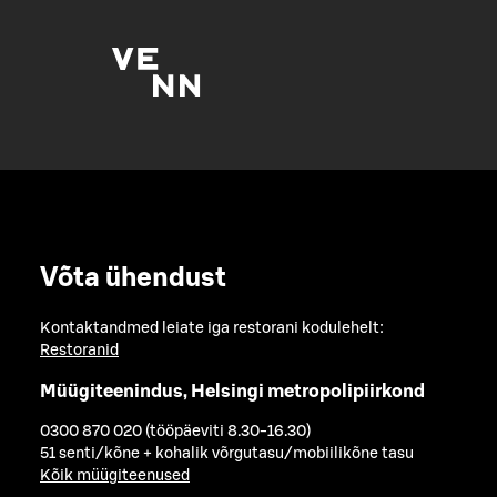
Võta ühendust
Kontaktandmed leiate iga restorani kodulehelt:
Restoranid
Müügiteenindus, Helsingi metropolipiirkond
0300 870 020 (tööpäeviti 8.30-16.30)
51 senti/kõne + kohalik võrgutasu/mobiilikõne tasu
Kõik müügiteenused