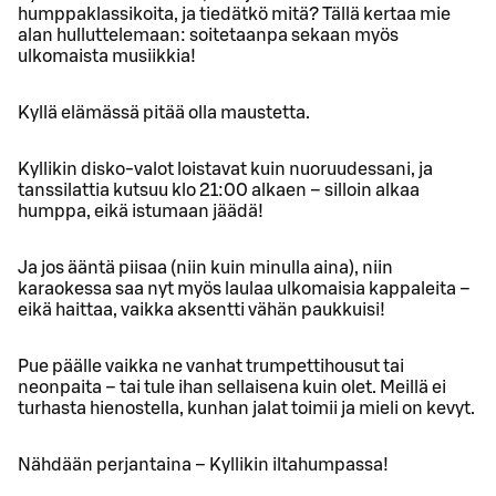
humppaklassikoita, ja tiedätkö mitä? Tällä kertaa mie
alan hulluttelemaan: soitetaanpa sekaan myös
ulkomaista musiikkia!
Kyllä elämässä pitää olla maustetta.
Kyllikin disko-valot loistavat kuin nuoruudessani, ja
tanssilattia kutsuu klo 21:00 alkaen – silloin alkaa
humppa, eikä istumaan jäädä!
Ja jos ääntä piisaa (niin kuin minulla aina), niin
karaokessa saa nyt myös laulaa ulkomaisia kappaleita –
eikä haittaa, vaikka aksentti vähän paukkuisi!
Pue päälle vaikka ne vanhat trumpettihousut tai
neonpaita – tai tule ihan sellaisena kuin olet. Meillä ei
turhasta hienostella, kunhan jalat toimii ja mieli on kevyt.
Nähdään perjantaina – Kyllikin iltahumpassa!