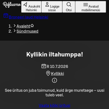
Liigu peamise sisu juurde
Asukoht
Logige
Avatud
Helsinki
sisse
Otsi
mobiilimenüü
Broneeri laud
Helsinki
Avaleht
Sündmused
Kyllikin iltahumppa!
R 10.7.2026
Kyllikki
See üritus on juba toimunud, kuid ärge muretsege – uusi
tuleb veel.
Vaata kõiki üritusi