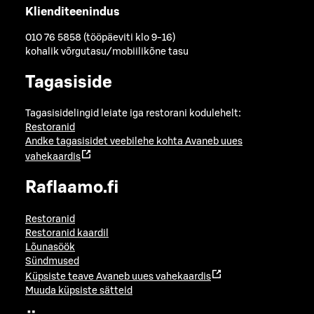
Klienditeenindus
010 76 5858 (tööpäeviti klo 9-16)
kohalik võrgutasu/mobiilikõne tasu
Tagasiside
Tagasisidelingid leiate iga restorani kodulehelt:
Restoranid
Andke tagasisidet veebilehe kohta
Avaneb uues
vahekaardis
Raflaamo.fi
Restoranid
Restoranid kaardil
Lõunasöök
Sündmused
Küpsiste teave
Avaneb uues vahekaardis
Muuda küpsiste sätteid