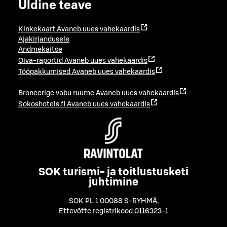
Üldine teave
Kinkekaart
Avaneb uues vahekaardis
Ajakirjandusele
Andmekaitse
Oiva-raportid
Avaneb uues vahekaardis
Tööpakkumised
Avaneb uues vahekaardis
Broneerige vabu ruume
Avaneb uues vahekaardis
Sokoshotels.fi
Avaneb uues vahekaardis
SOK turismi- ja toitlustusketi
juhtimine
SOK PL 1 00088 S-RYHMÄ
,
Ettevõtte registrikood 0116323-1