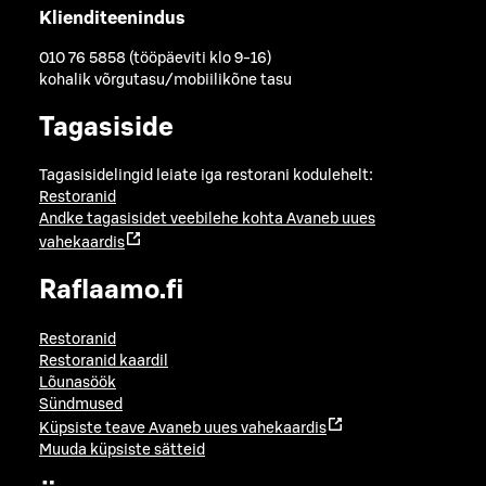
Klienditeenindus
010 76 5858 (tööpäeviti klo 9-16)
kohalik võrgutasu/mobiilikõne tasu
Tagasiside
Tagasisidelingid leiate iga restorani kodulehelt:
Restoranid
Andke tagasisidet veebilehe kohta
Avaneb uues
vahekaardis
Raflaamo.fi
Restoranid
Restoranid kaardil
Lõunasöök
Sündmused
Küpsiste teave
Avaneb uues vahekaardis
Muuda küpsiste sätteid