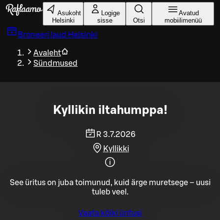
Liigu peamise sisu juurde
Asukoht
Logige
Avatud
Helsinki
sisse
Otsi
mobiilimenüü
Broneeri laud
Helsinki
Avaleht
Sündmused
Kyllikin iltahumppa!
R 3.7.2026
Kyllikki
See üritus on juba toimunud, kuid ärge muretsege – uusi
tuleb veel.
Vaata kõiki üritusi