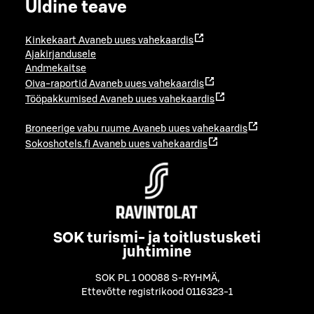
Üldine teave
Kinkekaart
Avaneb uues vahekaardis
Ajakirjandusele
Andmekaitse
Oiva-raportid
Avaneb uues vahekaardis
Tööpakkumised
Avaneb uues vahekaardis
Broneerige vabu ruume
Avaneb uues vahekaardis
Sokoshotels.fi
Avaneb uues vahekaardis
SOK turismi- ja toitlustusketi
juhtimine
SOK PL 1 00088 S-RYHMÄ
,
Ettevõtte registrikood 0116323-1