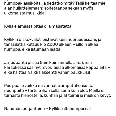
humppaklassikoita, ja tiedätkö mitä? Tällä kertaa mie
alan hulluttelemaan: soitetaanpa sekaan myös
ulkomaista musiikkia!
Kyllä elämässä pitää olla maustetta.
Kyllikin disko-valot loistavat kuin nuoruudessani, ja
tanssilattia kutsuu klo 21:00 alkaen – silloin alkaa
humppa, eikä istumaan jäädä!
Ja jos ääntä piisaa (niin kuin minulla aina), niin
karaokessa saa nyt myös laulaa ulkomaisia kappaleita –
eikä haittaa, vaikka aksentti vähän paukkuisi!
Pue päälle vaikka ne vanhat trumpettihousut tai
neonpaita – tai tule ihan sellaisena kuin olet. Meillä ei
turhasta hienostella, kunhan jalat toimii ja mieli on kevyt.
Nähdään perjantaina – Kyllikin iltahumpassa!