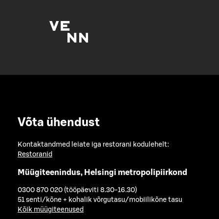
Võta ühendust
Kontaktandmed leiate iga restorani kodulehelt:
Restoranid
Müügiteenindus, Helsingi metropolipiirkond
0300 870 020 (tööpäeviti 8.30-16.30)
51 senti/kõne + kohalik võrgutasu/mobiilikõne tasu
Kõik müügiteenused