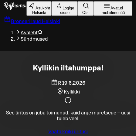
Liigu peamise sisu juurde
Asukoht
Logige
Avatud
Helsinki
sisse
Otsi
mobiilimenüü
Broneeri laud
Helsinki
Avaleht
Sündmused
Kyllikin iltahumppa!
R 19.6.2026
Kyllikki
See üritus on juba toimunud, kuid ärge muretsege – uusi
tuleb veel.
Vaata kõiki üritusi