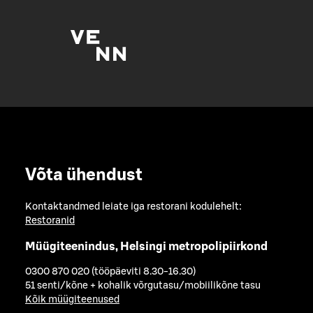
Võta ühendust
Kontaktandmed leiate iga restorani kodulehelt:
Restoranid
Müügiteenindus, Helsingi metropolipiirkond
0300 870 020 (tööpäeviti 8.30-16.30)
51 senti/kõne + kohalik võrgutasu/mobiilikõne tasu
Kõik müügiteenused