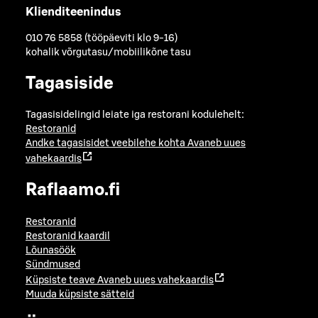
Klienditeenindus
010 76 5858 (tööpäeviti klo 9-16)
kohalik võrgutasu/mobiilikõne tasu
Tagasiside
Tagasisidelingid leiate iga restorani kodulehelt:
Restoranid
Andke tagasisidet veebilehe kohta
Avaneb uues
vahekaardis
Raflaamo.fi
Restoranid
Restoranid kaardil
Lõunasöök
Sündmused
Küpsiste teave
Avaneb uues vahekaardis
Muuda küpsiste sätteid