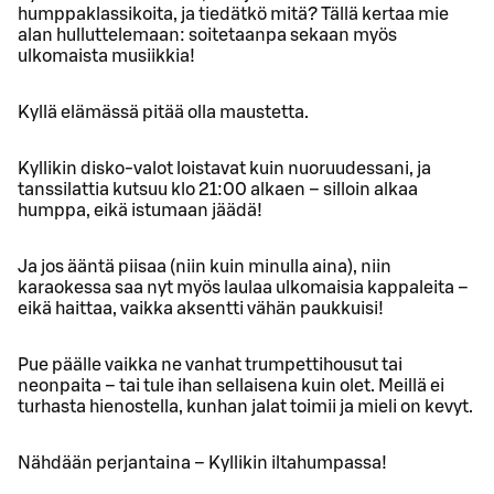
humppaklassikoita, ja tiedätkö mitä? Tällä kertaa mie
alan hulluttelemaan: soitetaanpa sekaan myös
ulkomaista musiikkia!
Kyllä elämässä pitää olla maustetta.
Kyllikin disko-valot loistavat kuin nuoruudessani, ja
tanssilattia kutsuu klo 21:00 alkaen – silloin alkaa
humppa, eikä istumaan jäädä!
Ja jos ääntä piisaa (niin kuin minulla aina), niin
karaokessa saa nyt myös laulaa ulkomaisia kappaleita –
eikä haittaa, vaikka aksentti vähän paukkuisi!
Pue päälle vaikka ne vanhat trumpettihousut tai
neonpaita – tai tule ihan sellaisena kuin olet. Meillä ei
turhasta hienostella, kunhan jalat toimii ja mieli on kevyt.
Nähdään perjantaina – Kyllikin iltahumpassa!