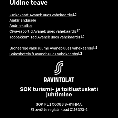
Üldine teave
Kinkekaart
Avaneb uues vahekaardis
Ajakirjandusele
Andmekaitse
Oiva-raportid
Avaneb uues vahekaardis
Tööpakkumised
Avaneb uues vahekaardis
Broneerige vabu ruume
Avaneb uues vahekaardis
Sokoshotels.fi
Avaneb uues vahekaardis
SOK turismi- ja toitlustusketi
juhtimine
SOK PL 1 00088 S-RYHMÄ
,
Ettevõtte registrikood 0116323-1