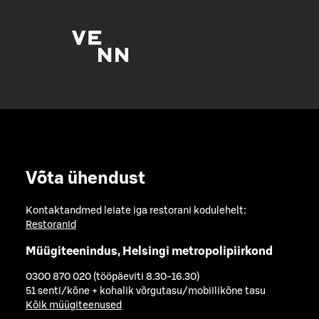
Võta ühendust
Kontaktandmed leiate iga restorani kodulehelt:
Restoranid
Müügiteenindus, Helsingi metropolipiirkond
0300 870 020 (tööpäeviti 8.30-16.30)
51 senti/kõne + kohalik võrgutasu/mobiilikõne tasu
Kõik müügiteenused