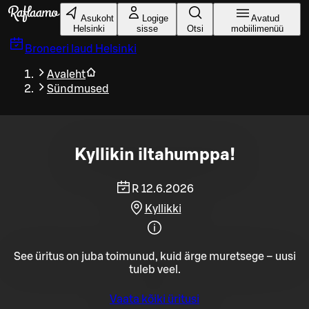
Liigu peamise sisu juurde
Asukoht
Logige
Avatud
Helsinki
sisse
Otsi
mobiilimenüü
Broneeri laud
Helsinki
Avaleht
Sündmused
Kyllikin iltahumppa!
R 12.6.2026
Kyllikki
See üritus on juba toimunud, kuid ärge muretsege – uusi
tuleb veel.
Vaata kõiki üritusi