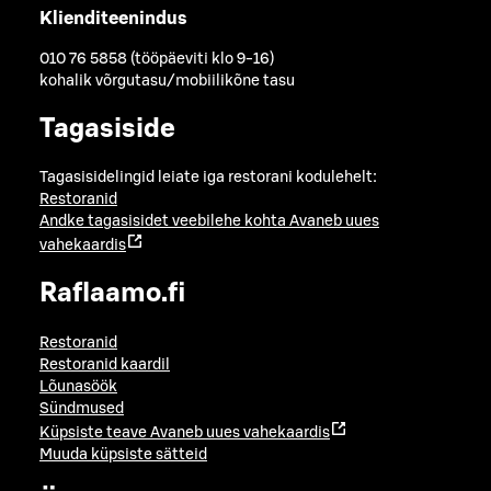
Klienditeenindus
010 76 5858 (tööpäeviti klo 9-16)
kohalik võrgutasu/mobiilikõne tasu
Tagasiside
Tagasisidelingid leiate iga restorani kodulehelt:
Restoranid
Andke tagasisidet veebilehe kohta
Avaneb uues
vahekaardis
Raflaamo.fi
Restoranid
Restoranid kaardil
Lõunasöök
Sündmused
Küpsiste teave
Avaneb uues vahekaardis
Muuda küpsiste sätteid