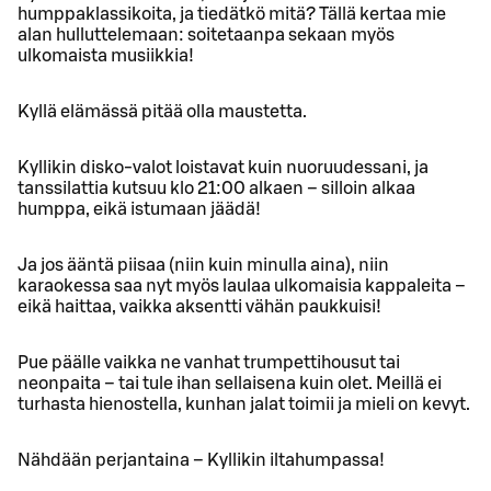
humppaklassikoita, ja tiedätkö mitä? Tällä kertaa mie
alan hulluttelemaan: soitetaanpa sekaan myös
ulkomaista musiikkia!
Kyllä elämässä pitää olla maustetta.
Kyllikin disko-valot loistavat kuin nuoruudessani, ja
tanssilattia kutsuu klo 21:00 alkaen – silloin alkaa
humppa, eikä istumaan jäädä!
Ja jos ääntä piisaa (niin kuin minulla aina), niin
karaokessa saa nyt myös laulaa ulkomaisia kappaleita –
eikä haittaa, vaikka aksentti vähän paukkuisi!
Pue päälle vaikka ne vanhat trumpettihousut tai
neonpaita – tai tule ihan sellaisena kuin olet. Meillä ei
turhasta hienostella, kunhan jalat toimii ja mieli on kevyt.
Nähdään perjantaina – Kyllikin iltahumpassa!