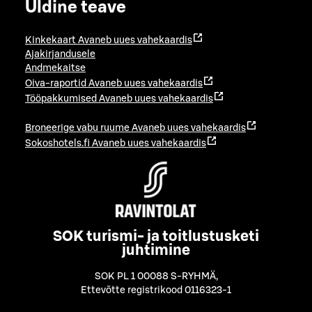
Üldine teave
Kinkekaart
Avaneb uues vahekaardis
Ajakirjandusele
Andmekaitse
Oiva-raportid
Avaneb uues vahekaardis
Tööpakkumised
Avaneb uues vahekaardis
Broneerige vabu ruume
Avaneb uues vahekaardis
Sokoshotels.fi
Avaneb uues vahekaardis
SOK turismi- ja toitlustusketi
juhtimine
SOK PL 1 00088 S-RYHMÄ
,
Ettevõtte registrikood 0116323-1