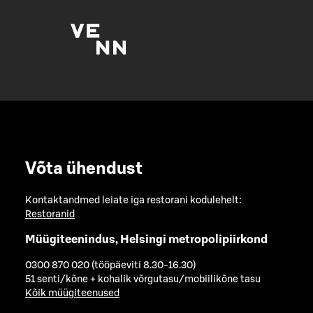
Võta ühendust
Kontaktandmed leiate iga restorani kodulehelt:
Restoranid
Müügiteenindus, Helsingi metropolipiirkond
0300 870 020 (tööpäeviti 8.30-16.30)
51 senti/kõne + kohalik võrgutasu/mobiilikõne tasu
Kõik müügiteenused