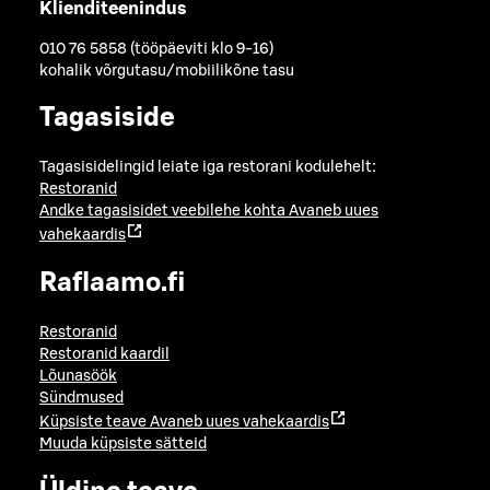
Klienditeenindus
010 76 5858 (tööpäeviti klo 9-16)
kohalik võrgutasu/mobiilikõne tasu
Tagasiside
Tagasisidelingid leiate iga restorani kodulehelt:
Restoranid
Andke tagasisidet veebilehe kohta
Avaneb uues
vahekaardis
Raflaamo.fi
Restoranid
Restoranid kaardil
Lõunasöök
Sündmused
Küpsiste teave
Avaneb uues vahekaardis
Muuda küpsiste sätteid