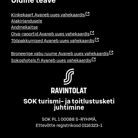
Üldine teave
Kinkekaart
Avaneb uues vahekaardis
Ajakirjandusele
Andmekaitse
Oiva-raportid
Avaneb uues vahekaardis
Tööpakkumised
Avaneb uues vahekaardis
Broneerige vabu ruume
Avaneb uues vahekaardis
Sokoshotels.fi
Avaneb uues vahekaardis
SOK turismi- ja toitlustusketi
juhtimine
SOK PL 1 00088 S-RYHMÄ
,
Ettevõtte registrikood 0116323-1