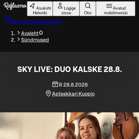
Liigu peamise sisu juurde
Asukoht
Logige
Avatud
Helsinki
sisse
Otsi
mobiilimenüü
Broneeri laud
Helsinki
Avaleht
Sündmused
SKY LIVE: DUO KALSKE 28.8.
R 28.8.2026
Apteekkari Kuopio