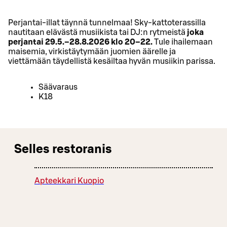
Perjantai-illat täynnä tunnelmaa! Sky-kattoterassilla
nautitaan elävästä musiikista tai DJ:n rytmeistä
joka
perjantai 29.5.–28.8.2026 klo 20–22.
Tule ihailemaan
maisemia, virkistäytymään juomien äärelle ja
viettämään täydellistä kesäiltaa hyvän musiikin parissa.
Säävaraus
K18
Selles restoranis
Apteekkari Kuopio