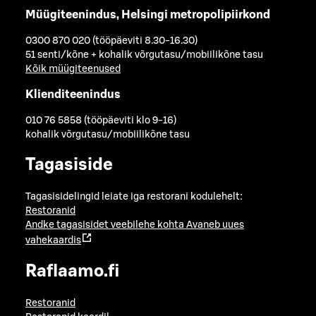
Müügiteenindus, Helsingi metropolipiirkond
0300 870 020 (tööpäeviti 8.30-16.30)
51 senti/kõne + kohalik võrgutasu/mobiilikõne tasu
Kõik müügiteenused
Klienditeenindus
010 76 5858 (tööpäeviti klo 9-16)
kohalik võrgutasu/mobiilikõne tasu
Tagasiside
Tagasisidelingid leiate iga restorani kodulehelt:
Restoranid
Andke tagasisidet veebilehe kohta
Avaneb uues
vahekaardis
Raflaamo.fi
Restoranid