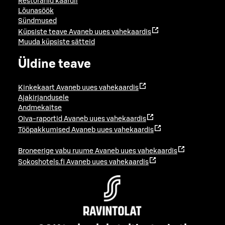
Restoranid kaardil
Lõunasöök
Sündmused
Küpsiste teave
Avaneb uues vahekaardis
Muuda küpsiste sätteid
Üldine teave
Kinkekaart
Avaneb uues vahekaardis
Ajakirjandusele
Andmekaitse
Oiva-raportid
Avaneb uues vahekaardis
Tööpakkumised
Avaneb uues vahekaardis
Broneerige vabu ruume
Avaneb uues vahekaardis
Sokoshotels.fi
Avaneb uues vahekaardis