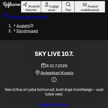
Liigu peamise sisu juurde
Asukoht
Logige
Avatud
Helsinki
sisse
Otsi
mobiilimenüü
Broneeri laud
Helsinki
Avaleht
Sündmused
SKY LIVE 10.7.
R 10.7.2026
Apteekkari Kuopio
See üritus on juba toimunud, kuid ärge muretsege – uusi
tuleb veel.
Vaata kõiki üritusi