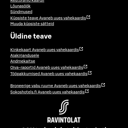
Restoranid kaardil
Lõunasöök
Sündmused
Küpsiste teave
Avaneb uues vahekaardis
Muuda küpsiste sätteid
Üldine teave
Kinkekaart
Avaneb uues vahekaardis
Ajakirjandusele
Andmekaitse
Oiva-raportid
Avaneb uues vahekaardis
Tööpakkumised
Avaneb uues vahekaardis
Broneerige vabu ruume
Avaneb uues vahekaardis
Sokoshotels.fi
Avaneb uues vahekaardis