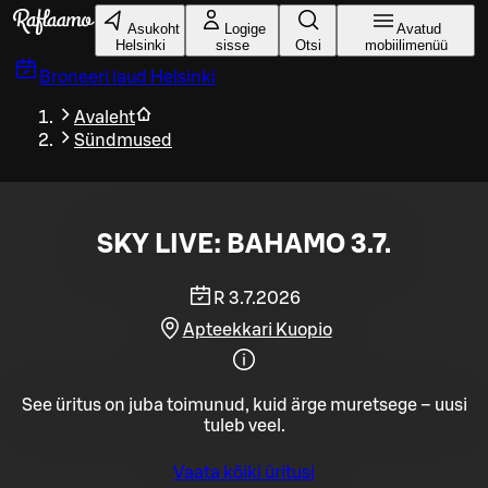
Liigu peamise sisu juurde
Asukoht
Logige
Avatud
Helsinki
sisse
Otsi
mobiilimenüü
Broneeri laud
Helsinki
Avaleht
Sündmused
SKY LIVE: BAHAMO 3.7.
R 3.7.2026
Apteekkari Kuopio
See üritus on juba toimunud, kuid ärge muretsege – uusi
tuleb veel.
Vaata kõiki üritusi