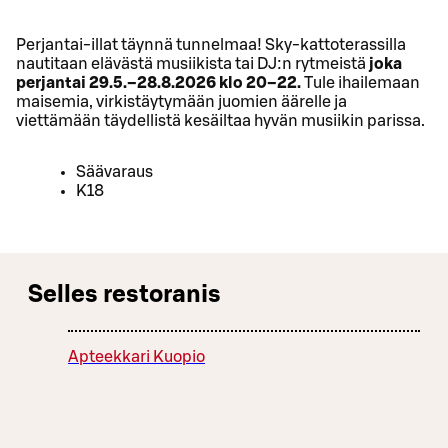
Perjantai-illat täynnä tunnelmaa! Sky-kattoterassilla
nautitaan elävästä musiikista tai DJ:n rytmeistä
joka
perjantai 29.5.–28.8.2026 klo 20–22.
Tule ihailemaan
maisemia, virkistäytymään juomien äärelle ja
viettämään täydellistä kesäiltaa hyvän musiikin parissa.
Säävaraus
K18
Selles restoranis
Apteekkari Kuopio