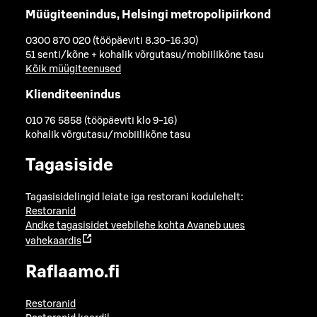
Müügiteenindus, Helsingi metropolipiirkond
0300 870 020 (tööpäeviti 8.30-16.30)
51 senti/kõne + kohalik võrgutasu/mobiilikõne tasu
Kõik müügiteenused
Klienditeenindus
010 76 5858 (tööpäeviti klo 9-16)
kohalik võrgutasu/mobiilikõne tasu
Tagasiside
Tagasisidelingid leiate iga restorani kodulehelt:
Restoranid
Andke tagasisidet veebilehe kohta
Avaneb uues
vahekaardis
Raflaamo.fi
Restoranid