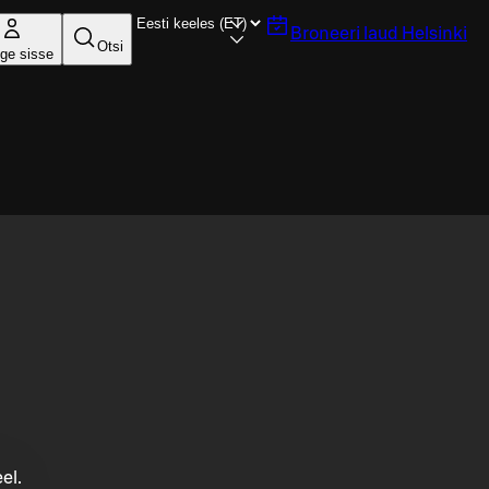
Broneeri laud
Helsinki
Otsi
ige sisse
el.