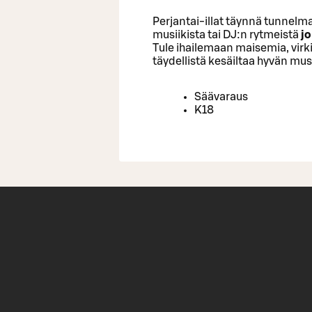
Perjantai-illat täynnä tunnelma
musiikista tai DJ:n rytmeistä
jo
Tule ihailemaan maisemia, virk
täydellistä kesäiltaa hyvän musi
Säävaraus
K18