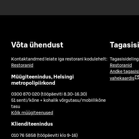
Võta ühendust
Tagasis
Kontaktandmed leiate iga restorani kodulehelt:
Tagasisideling
Restoranid
Restoranid
Andke tagasis
Müügiteenindus, Helsingi
vahekaardis
metropolipiirkond
0300 870 020 (tööpäeviti 8.30-16.30)
51 senti/kõne + kohalik võrgutasu/mobiilikõne
tasu
Kõik müügiteenused
Klienditeenindus
010 76 5858 (tööpäeviti klo 9-16)