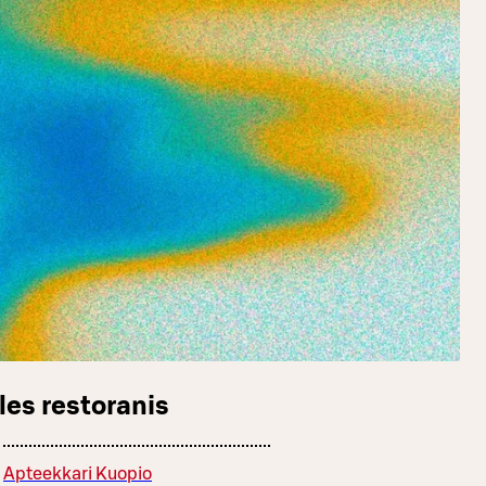
les restoranis
Apteekkari Kuopio