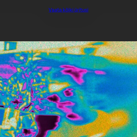
Vaata kõiki üritusi