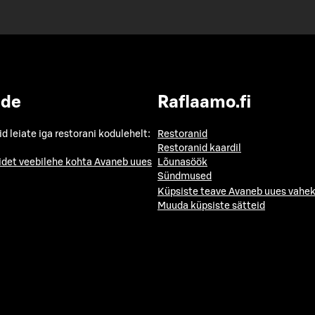
ide
Raflaamo.fi
id leiate iga restorani kodulehelt:
Restoranid
Restoranid kaardil
idet veebilehe kohta
Avaneb uues
Lõunasöök
Sündmused
Küpsiste teave
Avaneb uues vahek
Muuda küpsiste sätteid