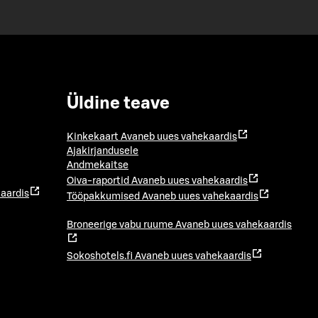
Üldine teave
Kinkekaart
Avaneb uues vahekaardis
Ajakirjandusele
Andmekaitse
Oiva-raportid
Avaneb uues vahekaardis
aardis
Tööpakkumised
Avaneb uues vahekaardis
Broneerige vabu ruume
Avaneb uues vahekaardis
Sokoshotels.fi
Avaneb uues vahekaardis