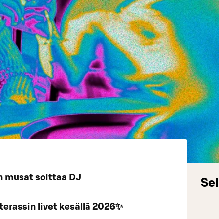
En musat soittaa DJ
Sel
erassin livet kesällä 2026✨