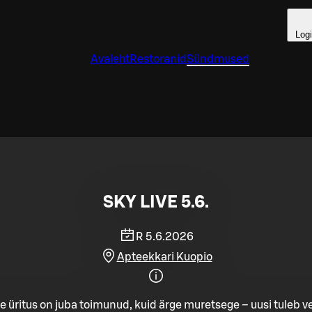
Log
Avaleht
Restoranid
Sündmused
SKY LIVE 5.6.
R 5.6.2026
Apteekkari Kuopio
e üritus on juba toimunud, kuid ärge muretsege – uusi tuleb ve