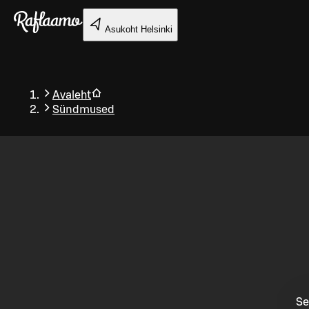
Liigu peamise sisu juurde
Asukoht
Helsinki
Avaleht
Sündmused
Tagasi
Se