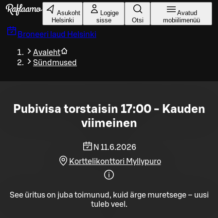
Liigu peamise sisu juurde
Asukoht
Logige
Avatud
Helsinki
sisse
Otsi
mobiilimenüü
Broneeri laud
Helsinki
Avaleht
Sündmused
Pubivisa torstaisin 17:00 - Kauden
viimeinen
N 11.6.2026
Korttelikonttori Myllypuro
See üritus on juba toimunud, kuid ärge muretsege – uusi
tuleb veel.