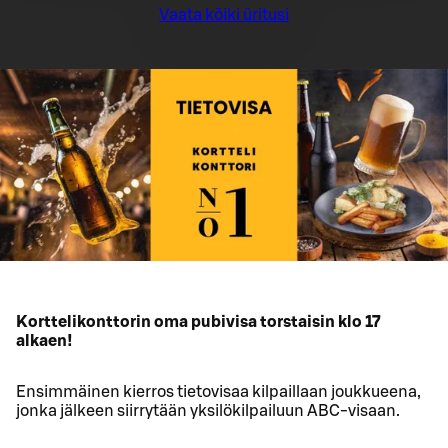
Vaata kõiki üritusi
Korttelikonttorin oma pubivisa torstaisin klo 17
alkaen!
Ensimmäinen kierros tietovisaa kilpaillaan joukkueena,
jonka jälkeen siirrytään yksilökilpailuun ABC-visaan.