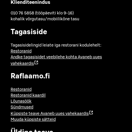
Klienditeenindus
010 76 5858 (tööpäeviti klo 9-16)
kohalik võrgutasu/mobiilikõne tasu
Tagasiside
Tagasisidelingid leiate iga restorani kodulehelt:
Restoranid
Andke tagasisidet veebilehe kohta
Avaneb uues
vahekaardis
Raflaamo.fi
Restoranid
Restoranid kaardil
Lõunasöök
Sündmused
Küpsiste teave
Avaneb uues vahekaardis
Muuda küpsiste sätteid