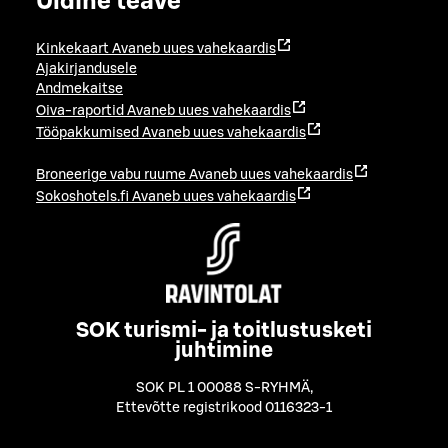
Üldine teave
Kinkekaart
Avaneb uues vahekaardis
Ajakirjandusele
Andmekaitse
Oiva-raportid
Avaneb uues vahekaardis
Tööpakkumised
Avaneb uues vahekaardis
Broneerige vabu ruume
Avaneb uues vahekaardis
Sokoshotels.fi
Avaneb uues vahekaardis
SOK turismi- ja toitlustusketi
juhtimine
SOK PL 1 00088 S-RYHMÄ
,
Ettevõtte registrikood 0116323-1