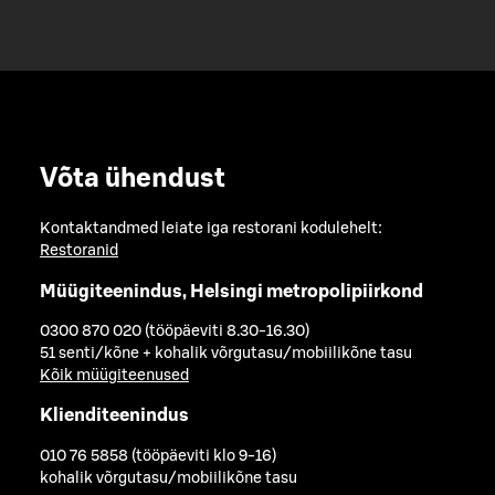
Võta ühendust
Kontaktandmed leiate iga restorani kodulehelt:
Restoranid
Müügiteenindus, Helsingi metropolipiirkond
0300 870 020 (tööpäeviti 8.30-16.30)
51 senti/kõne + kohalik võrgutasu/mobiilikõne tasu
Kõik müügiteenused
Klienditeenindus
010 76 5858 (tööpäeviti klo 9-16)
kohalik võrgutasu/mobiilikõne tasu