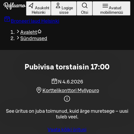
Liigu peamise sisu juurde
Asukoht
Logige
Avatud
Helsinki
sisse
Otsi
mobiilimenüü
Broneeri laud
Helsinki
Avaleht
Sündmused
Pubivisa torstaisin 17:00
N 4.6.2026
Korttelikonttori Myllypuro
See üritus on juba toimunud, kuid ärge muretsege – uusi
tuleb veel.
Vaata kõiki üritusi