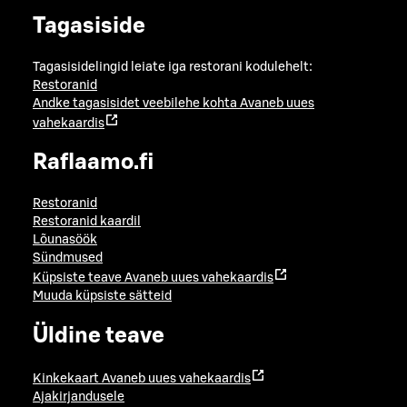
Tagasiside
Tagasisidelingid leiate iga restorani kodulehelt:
Restoranid
Andke tagasisidet veebilehe kohta
Avaneb uues
vahekaardis
Raflaamo.fi
Restoranid
Restoranid kaardil
Lõunasöök
Sündmused
Küpsiste teave
Avaneb uues vahekaardis
Muuda küpsiste sätteid
Üldine teave
Kinkekaart
Avaneb uues vahekaardis
Ajakirjandusele