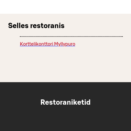
Selles restoranis
Korttelikonttori Myllypuro
Restoraniketid