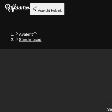
Liigu peamise sisu juurde
Asukoht
Helsinki
Avaleht
Sündmused
Tagasi
Se