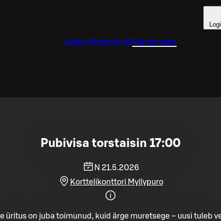
Log
Avaleht
Restoranid
Sündmused
Pubivisa torstaisin 17:00
N 21.5.2026
Korttelikonttori Myllypuro
e üritus on juba toimunud, kuid ärge muretsege – uusi tuleb ve