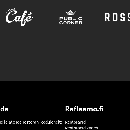
ide
Raflaamo.fi
id leiate iga restorani kodulehelt:
Restoranid
Restoranid kaardil