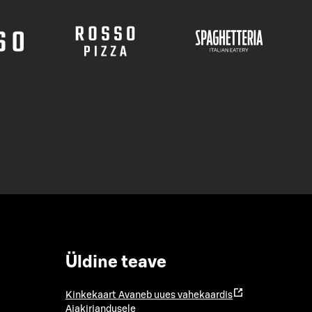
Üldine teave
Kinkekaart
Avaneb uues vahekaardis
Ajakirjandusele