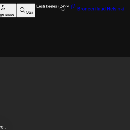
Broneeri laud
Helsinki
Otsi
ige sisse
el.