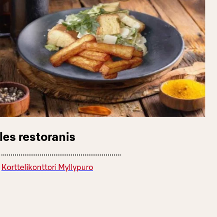
les restoranis
Korttelikonttori Myllypuro