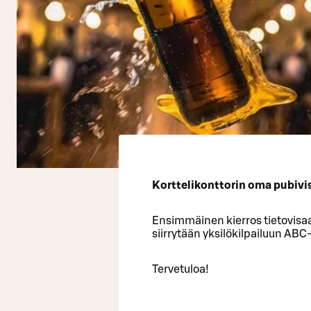
Korttelikonttorin oma pubivisa
Ensimmäinen kierros tietovisaa
siirrytään yksilökilpailuun ABC
Tervetuloa!