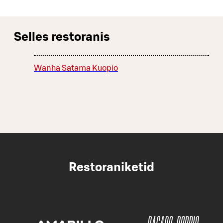
Selles restoranis
Wanha Satama Kuopio
Restoraniketid