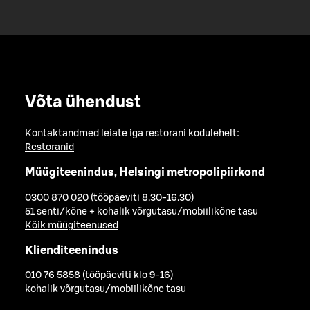
Võta ühendust
Kontaktandmed leiate iga restorani kodulehelt:
Restoranid
Müügiteenindus, Helsingi metropolipiirkond
0300 870 020 (tööpäeviti 8.30-16.30)
51 senti/kõne + kohalik võrgutasu/mobiilikõne tasu
Kõik müügiteenused
Klienditeenindus
010 76 5858 (tööpäeviti klo 9-16)
kohalik võrgutasu/mobiilikõne tasu