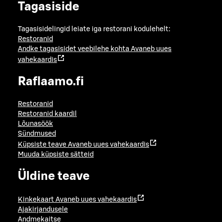
Tagasiside
Tagasisidelingid leiate iga restorani kodulehelt:
Restoranid
Andke tagasisidet veebilehe kohta
Avaneb uues
vahekaardis
Raflaamo.fi
Restoranid
Restoranid kaardil
Lõunasöök
Sündmused
Küpsiste teave
Avaneb uues vahekaardis
Muuda küpsiste sätteid
Üldine teave
Kinkekaart
Avaneb uues vahekaardis
Ajakirjandusele
Andmekaitse