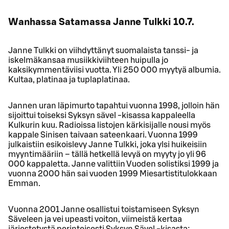
Wanhassa Satamassa Janne Tulkki 10.7.
Janne Tulkki on viihdyttänyt suomalaista tanssi- ja
iskelmäkansaa musiikkiviihteen huipulla jo
kaksikymmentäviisi vuotta. Yli 250 000 myytyä albumia.
Kultaa, platinaa ja tuplaplatinaa.
Jannen uran läpimurto tapahtui vuonna 1998, jolloin hän
sijoittui toiseksi Syksyn sävel -kisassa kappaleella
Kulkurin kuu. Radioissa listojen kärkisijalle nousi myös
kappale Sinisen taivaan sateenkaari. Vuonna 1999
julkaistiin esikoislevy Janne Tulkki, joka ylsi huikeisiin
myyntimääriin – tällä hetkellä levyä on myyty jo yli 96
000 kappaletta. Janne valittiin Vuoden solistiksi 1999 ja
vuonna 2000 hän sai vuoden 1999 Miesartistitulokkaan
Emman.
Vuonna 2001 Janne osallistui toistamiseen Syksyn
Säveleen ja vei upeasti voiton, viimeistä kertaa
järjestetystä perinteisesti Syksyn Sävel -kisasta: