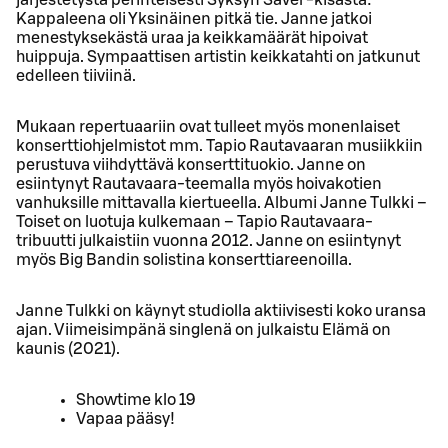
Kappaleena oli Yksinäinen pitkä tie. Janne jatkoi
menestyksekästä uraa ja keikkamäärät hipoivat
huippuja. Sympaattisen artistin keikkatahti on jatkunut
edelleen tiiviinä.
Mukaan repertuaariin ovat tulleet myös monenlaiset
konserttiohjelmistot mm. Tapio Rautavaaran musiikkiin
perustuva viihdyttävä konserttituokio. Janne on
esiintynyt Rautavaara-teemalla myös hoivakotien
vanhuksille mittavalla kiertueella. Albumi Janne Tulkki –
Toiset on luotuja kulkemaan – Tapio Rautavaara-
tribuutti julkaistiin vuonna 2012. Janne on esiintynyt
myös Big Bandin solistina konserttiareenoilla.
Janne Tulkki on käynyt studiolla aktiivisesti koko uransa
ajan. Viimeisimpänä singlenä on julkaistu Elämä on
kaunis (2021).
Showtime klo 19
Vapaa pääsy!