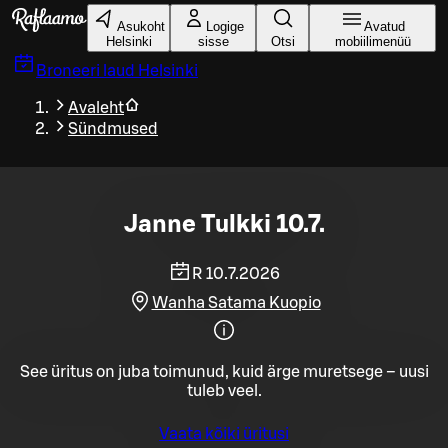
Liigu peamise sisu juurde
Asukoht
Logige
Avatud
Helsinki
sisse
Otsi
mobiilimenüü
Broneeri laud
Helsinki
Avaleht
Sündmused
Janne Tulkki 10.7.
R 10.7.2026
Wanha Satama Kuopio
See üritus on juba toimunud, kuid ärge muretsege – uusi
tuleb veel.
Vaata kõiki üritusi