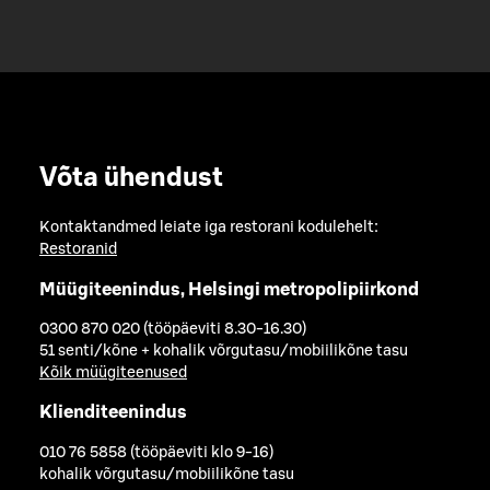
Võta ühendust
Kontaktandmed leiate iga restorani kodulehelt:
Restoranid
Müügiteenindus, Helsingi metropolipiirkond
0300 870 020 (tööpäeviti 8.30-16.30)
51 senti/kõne + kohalik võrgutasu/mobiilikõne tasu
Kõik müügiteenused
Klienditeenindus
010 76 5858 (tööpäeviti klo 9-16)
kohalik võrgutasu/mobiilikõne tasu