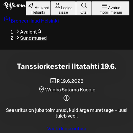
Liigu peamise sisu juurde
Asukoht
Logige
Avatud
Helsinki
sisse
Otsi
mobiilimenüü
Broneeri laud
Helsinki
Avaleht
Sündmused
Tanssiorkesteri Iltatahti 19.6.
R 19.6.2026
Wanha Satama Kuopio
See üritus on juba toimunud, kuid ärge muretsege – uusi
tuleb veel.
Vaata kõiki üritusi