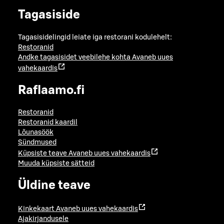
Tagasiside
Tagasisidelingid leiate iga restorani kodulehelt:
Restoranid
Andke tagasisidet veebilehe kohta
Avaneb uues
vahekaardis
Raflaamo.fi
Restoranid
Restoranid kaardil
Lõunasöök
Sündmused
Küpsiste teave
Avaneb uues vahekaardis
Muuda küpsiste sätteid
Üldine teave
Kinkekaart
Avaneb uues vahekaardis
Ajakirjandusele