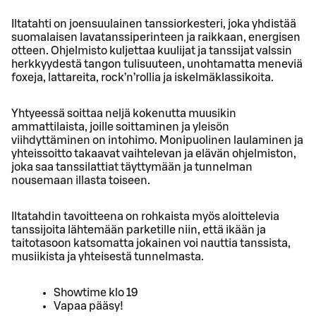
Iltatahti on joensuulainen tanssiorkesteri, joka yhdistää
suomalaisen lavatanssiperinteen ja raikkaan, energisen
otteen. Ohjelmisto kuljettaa kuulijat ja tanssijat valssin
herkkyydestä tangon tulisuuteen, unohtamatta meneviä
foxeja, lattareita, rock’n’rollia ja iskelmäklassikoita.
Yhtyeessä soittaa neljä kokenutta muusikin
ammattilaista, joille soittaminen ja yleisön
viihdyttäminen on intohimo. Monipuolinen laulaminen ja
yhteissoitto takaavat vaihtelevan ja elävän ohjelmiston,
joka saa tanssilattiat täyttymään ja tunnelman
nousemaan illasta toiseen.
Iltatahdin tavoitteena on rohkaista myös aloittelevia
tanssijoita lähtemään parketille niin, että ikään ja
taitotasoon katsomatta jokainen voi nauttia tanssista,
musiikista ja yhteisestä tunnelmasta.
Showtime klo 19
Vapaa pääsy!