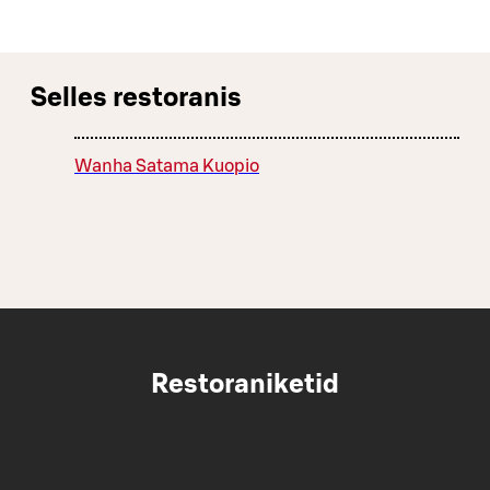
Selles restoranis
Wanha Satama Kuopio
Restoraniketid