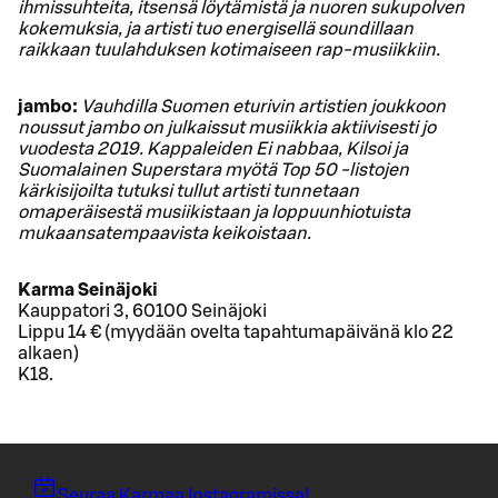
ihmissuhteita, itsensä löytämistä ja nuoren sukupolven
kokemuksia, ja artisti tuo energisellä soundillaan
raikkaan tuulahduksen kotimaiseen rap-musiikkiin.
jambo:
Vauhdilla Suomen eturivin artistien joukkoon
noussut jambo on julkaissut musiikkia aktiivisesti jo
vuodesta 2019. Kappaleiden Ei nabbaa, Kilsoi ja
Suomalainen Superstara myötä Top 50 -listojen
kärkisijoilta tutuksi tullut artisti tunnetaan
omaperäisestä musiikistaan ja loppuunhiotuista
mukaansatempaavista keikoistaan.
Karma Seinäjoki
Kauppatori 3, 60100 Seinäjoki
Lippu 14 € (myydään ovelta tapahtumapäivänä klo 22
alkaen)
K18.
Seuraa Karmaa Instagramissa!