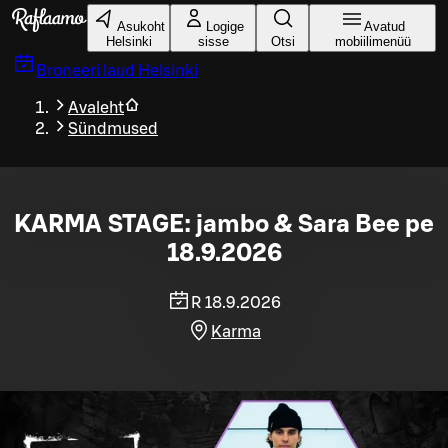
Liigu peamise sisu juurde
Asukoht
Logige
Avatud
Helsinki
sisse
Otsi
mobiilimenüü
Broneeri laud
Helsinki
Avaleht
Sündmused
KARMA STAGE: jambo & Sara Bee pe
18.9.2026
R 18.9.2026
Karma