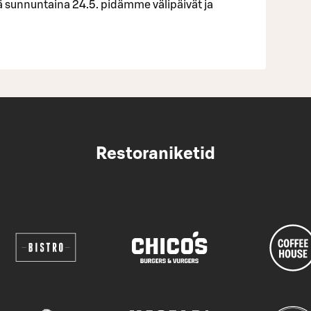
sunnuntaina 24.5. pidämme välipäivät ja
Restoraniketid