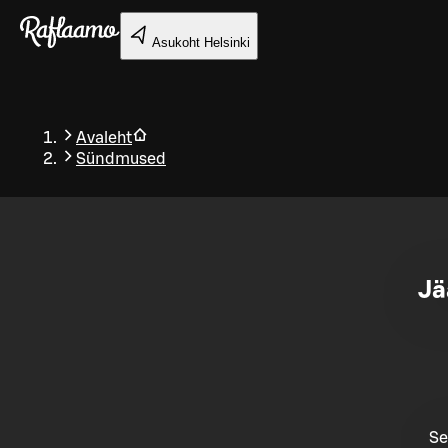
Liigu peamise sisu juurde
Asukoht
Helsinki
Avaleht
Sündmused
Tagasi
Jä
Se