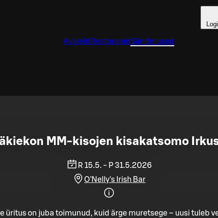
Log
Avaleht
Restoranid
Sündmused
äkiekon MM-kisojen kisakatsomo Irku
R 15.5. - P 31.5.2026
O'Nelly's Irish Bar
e üritus on juba toimunud, kuid ärge muretsege – uusi tuleb ve