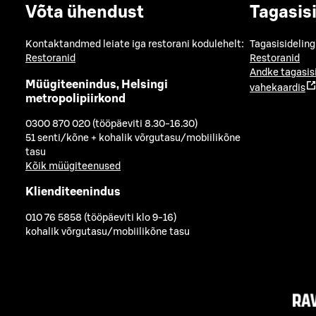
Võta ühendust
Tagasis
Kontaktandmed leiate iga restorani kodulehelt:
Tagasisideling
Restoranid
Restoranid
Andke tagasis
Müügiteenindus, Helsingi
vahekaardis
metropolipiirkond
0300 870 020 (tööpäeviti 8.30-16.30)
51 senti/kõne + kohalik võrgutasu/mobiilikõne
tasu
Kõik müügiteenused
Klienditeenindus
010 76 5858 (tööpäeviti klo 9-16)
kohalik võrgutasu/mobiilikõne tasu