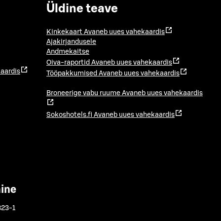
Üldine teave
Kinkekaart
Avaneb uues vahekaardis
Ajakirjandusele
Andmekaitse
Oiva-raportid
Avaneb uues vahekaardis
aardis
Tööpakkumised
Avaneb uues vahekaardis
Broneerige vabu ruume
Avaneb uues vahekaardis
Sokoshotels.fi
Avaneb uues vahekaardis
mine
323-1