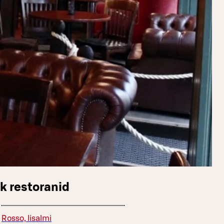
k restoranid
Rosso, Iisalmi