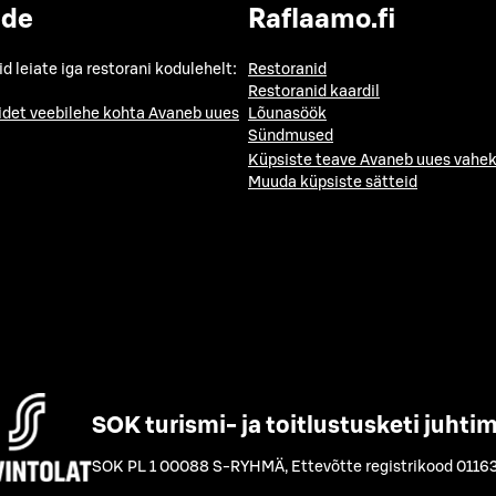
ide
Raflaamo.fi
id leiate iga restorani kodulehelt:
Restoranid
Restoranid kaardil
idet veebilehe kohta
Avaneb uues
Lõunasöök
Sündmused
Küpsiste teave
Avaneb uues vahek
Muuda küpsiste sätteid
SOK turismi- ja toitlustusketi juhti
SOK PL 1 00088 S-RYHMÄ
,
Ettevõtte registrikood 0116