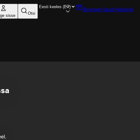
Broneeri laud
Helsinki
Otsi
ige sisse
ssa
el.