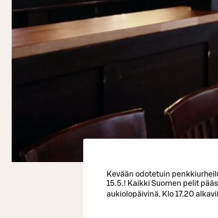
Kevään odotetuin penkkiurhei
15.5.! Kaikki Suomen pelit pää
aukiolopäivinä. Klo 17.20 alkav