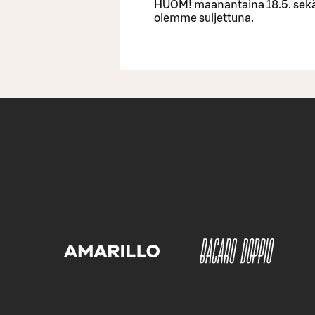
HUOM! maanantaina 18.5. sekä 
olemme suljettuna.