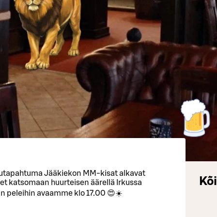
lutapahtuma Jääkiekon MM-kisat alkavat
Kõi
set katsomaan huurteisen äärellä Irkussa
iin peleihin avaamme klo 17.00 😍☀️