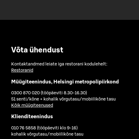
Võta ühendust
Kontaktandmed leiate iga restorani kodulehelt:
Restoranid
Müügiteenindus, Helsingi metropolipiirkond
0300 870 020 (tööpäeviti 8.30-16.30)
51 senti/kõne + kohalik võrgutasu/mobiilikõne tasu
Kõik müügiteenused
Klienditeenindus
010 76 5858 (tööpäeviti klo 9-16)
kohalik võrgutasu/mobiilikõne tasu