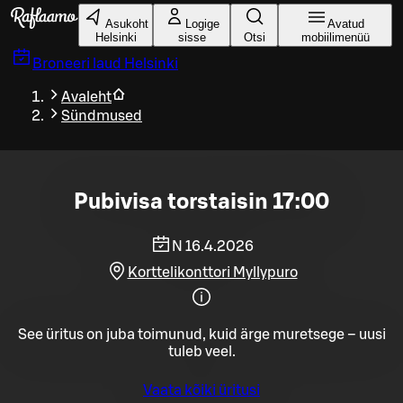
Liigu peamise sisu juurde
Asukoht
Logige
Avatud
Helsinki
sisse
Otsi
mobiilimenüü
Broneeri laud
Helsinki
Avaleht
Sündmused
Pubivisa torstaisin 17:00
N 16.4.2026
Korttelikonttori Myllypuro
See üritus on juba toimunud, kuid ärge muretsege – uusi
tuleb veel.
Vaata kõiki üritusi