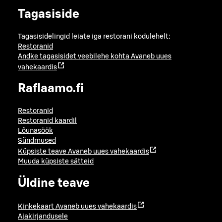
Tagasiside
Tagasisidelingid leiate iga restorani kodulehelt:
Restoranid
Andke tagasisidet veebilehe kohta
Avaneb uues
vahekaardis
Raflaamo.fi
Restoranid
Restoranid kaardil
Lõunasöök
Sündmused
Küpsiste teave
Avaneb uues vahekaardis
Muuda küpsiste sätteid
Üldine teave
Kinkekaart
Avaneb uues vahekaardis
Ajakirjandusele