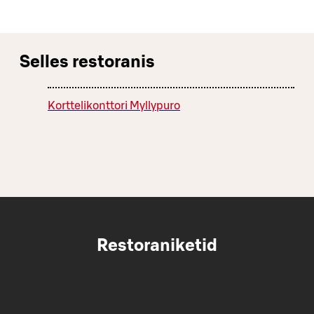
Selles restoranis
Korttelikonttori Myllypuro
Restoraniketid