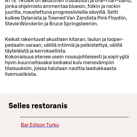
ATTE TRUBA on akustinen trubaduuri ja one-man-band,
jonka ohjelmisto ammentaa bluesin, folkin ja rockin
juurilta, maustettuna progressiivisilla sävyillä. Setti
kulkee Dylanista ja Towned Van Zandista Pink Floydiin,
Stevie Wonderiin ja Bruce Springsteeniin.
Keikat rakentuvat akustisen kitaran, laulun ja looper-
pedaalin varaan; välillä intiimiä ja pelkistettyä, välillä
täyteläistä ja kerroksellista.
Kokonaisuus etenee usein nousujohteisesti ja sopii ygtä
hyvin kuunneltavaksi keikaksi kuiv menevämpiin
tilaisuuksiin, joissa halutaan nauttia laadukkaasta
livemusiikista.
Selles restoranis
Bar Edison Turku