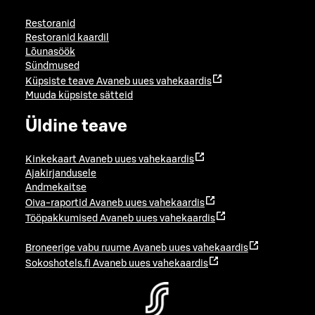
Restoranid
Restoranid kaardil
Lõunasöök
Sündmused
Küpsiste teave
Avaneb uues vahekaardis
Muuda küpsiste sätteid
Üldine teave
Kinkekaart
Avaneb uues vahekaardis
Ajakirjandusele
Andmekaitse
Oiva-raportid
Avaneb uues vahekaardis
Tööpakkumised
Avaneb uues vahekaardis
Broneerige vabu ruume
Avaneb uues vahekaardis
Sokoshotels.fi
Avaneb uues vahekaardis