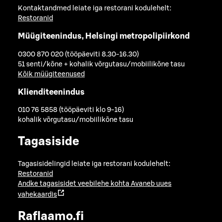
Kontaktandmed leiate iga restorani kodulehelt:
Restoranid
Müügiteenindus, Helsingi metropolipiirkond
0300 870 020 (tööpäeviti 8.30-16.30)
51 senti/kõne + kohalik võrgutasu/mobiilikõne tasu
Kõik müügiteenused
Klienditeenindus
010 76 5858 (tööpäeviti klo 9-16)
kohalik võrgutasu/mobiilikõne tasu
Tagasiside
Tagasisidelingid leiate iga restorani kodulehelt:
Restoranid
Andke tagasisidet veebilehe kohta
Avaneb uues
vahekaardis
Raflaamo.fi