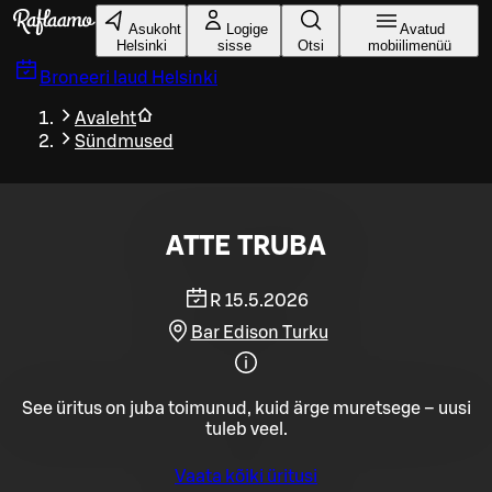
Liigu peamise sisu juurde
Asukoht
Logige
Avatud
Helsinki
sisse
Otsi
mobiilimenüü
Broneeri laud
Helsinki
Avaleht
Sündmused
ATTE TRUBA
R 15.5.2026
Bar Edison Turku
See üritus on juba toimunud, kuid ärge muretsege – uusi
tuleb veel.
Vaata kõiki üritusi