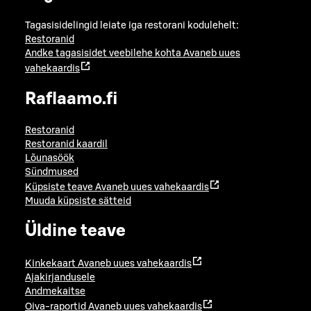
Tagasisidelingid leiate iga restorani kodulehelt:
Restoranid
Andke tagasisidet veebilehe kohta
Avaneb uues
vahekaardis
Raflaamo.fi
Restoranid
Restoranid kaardil
Lõunasöök
Sündmused
Küpsiste teave
Avaneb uues vahekaardis
Muuda küpsiste sätteid
Üldine teave
Kinkekaart
Avaneb uues vahekaardis
Ajakirjandusele
Andmekaitse
Oiva-raportid
Avaneb uues vahekaardis