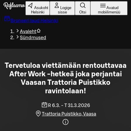
Liigu peamise sisu juurde
Asukoht
Logige
Avatud
Helsinki
sisse
Otsi
mobiilimenüü
Broneeri laud
Helsinki
Avaleht
Sündmused
Tervetuloa viettämään rentouttavaa
After Work -hetkeä joka perjantai
Vaasan Trattoria Puistikko
ravintolaan!
R 6.3. - T 31.3.2026
Trattoria Puistikko, Vaasa