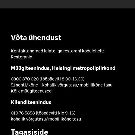
Võta ühendust
Kontaktandmed leiate iga restorani kodulehelt:
Restoranid
Müügiteenindus, Helsingi metropolipiirkond
0300 870 020 (tööpäeviti 8.30-16.30)
51 senti/kõne + kohalik võrgutasu/mobiilikõne tasu
Kõik müügiteenused
Klienditeenindus
010 76 5858 (tööpäeviti klo 9-16)
kohalik võrgutasu/mobiilikõne tasu
Tagasiside