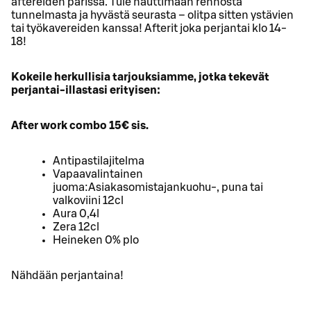
aftereiden parissa. Tule nauttimaan rennosta
tunnelmasta ja hyvästä seurasta – olitpa sitten ystävien
tai työkavereiden kanssa! Afterit joka perjantai klo 14-
18!
Kokeile herkullisia tarjouksiamme, jotka tekevät
perjantai-illastasi erityisen:
After work combo 15€ sis.
Antipastilajitelma
Vapaavalintainen
juoma:Asiakasomistajankuohu-, puna tai
valkoviini 12cl
Aura 0,4l
Zera 12cl
Heineken 0% plo
Nähdään perjantaina!