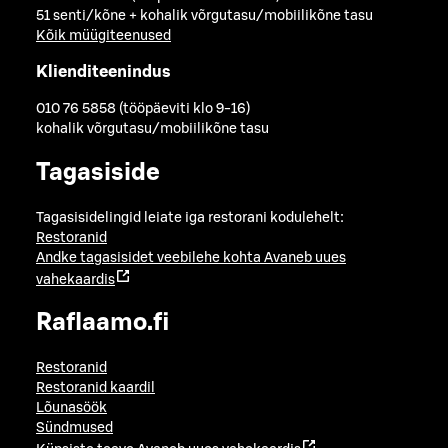
51 senti/kõne + kohalik võrgutasu/mobiilikõne tasu
Kõik müügiteenused
Klienditeenindus
010 76 5858 (tööpäeviti klo 9-16)
kohalik võrgutasu/mobiilikõne tasu
Tagasiside
Tagasisidelingid leiate iga restorani kodulehelt:
Restoranid
Andke tagasisidet veebilehe kohta
Avaneb uues
vahekaardis
Raflaamo.fi
Restoranid
Restoranid kaardil
Lõunasöök
Sündmused