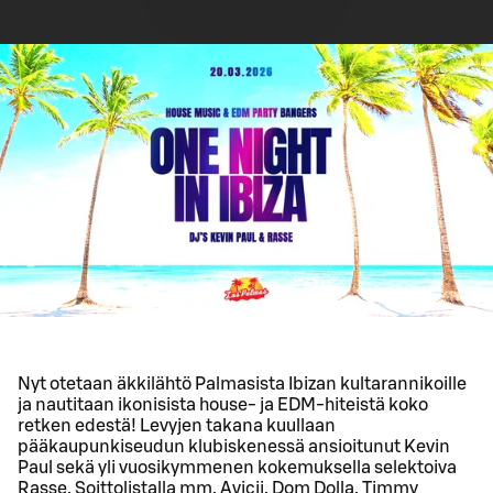
Nyt otetaan äkkilähtö Palmasista Ibizan kultarannikoille
ja nautitaan ikonisista house- ja EDM-hiteistä koko
retken edestä! Levyjen takana kuullaan
pääkaupunkiseudun klubiskenessä ansioitunut Kevin
Paul sekä yli vuosikymmenen kokemuksella selektoiva
Rasse. Soittolistalla mm. Avicii, Dom Dolla, Timmy