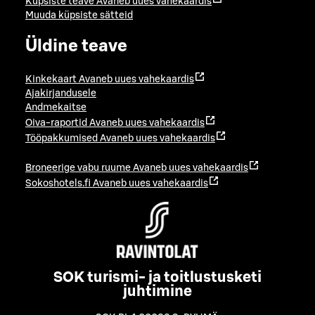
Küpsiste teave
Avaneb uues vahekaardis
Muuda küpsiste sätteid
Üldine teave
Kinkekaart
Avaneb uues vahekaardis
Ajakirjandusele
Andmekaitse
Oiva-raportid
Avaneb uues vahekaardis
Tööpakkumised
Avaneb uues vahekaardis
Broneerige vabu ruume
Avaneb uues vahekaardis
Sokoshotels.fi
Avaneb uues vahekaardis
SOK turismi- ja toitlustusketi
juhtimine