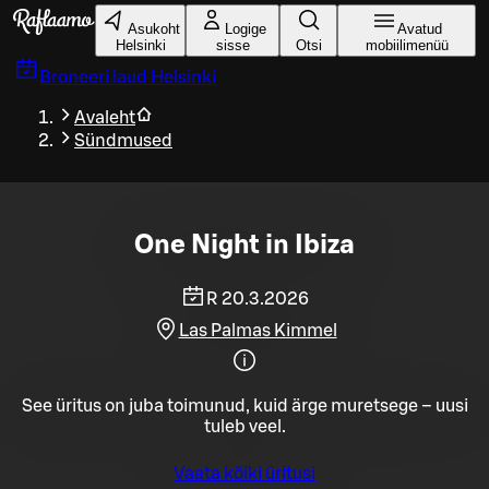
Liigu peamise sisu juurde
Asukoht
Logige
Avatud
Helsinki
sisse
Otsi
mobiilimenüü
Broneeri laud
Helsinki
Avaleht
Sündmused
One Night in Ibiza
R 20.3.2026
Las Palmas Kimmel
See üritus on juba toimunud, kuid ärge muretsege – uusi
tuleb veel.
Vaata kõiki üritusi