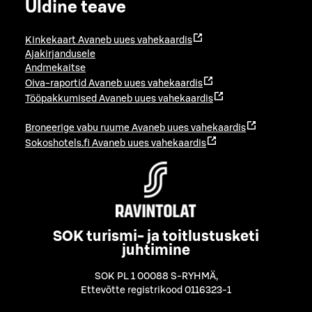
Üldine teave
Kinkekaart
Avaneb uues vahekaardis
Ajakirjandusele
Andmekaitse
Oiva-raportid
Avaneb uues vahekaardis
Tööpakkumised
Avaneb uues vahekaardis
Broneerige vabu ruume
Avaneb uues vahekaardis
Sokoshotels.fi
Avaneb uues vahekaardis
SOK turismi- ja toitlustusketi
juhtimine
SOK PL 1 00088 S-RYHMÄ
,
Ettevõtte registrikood 0116323-1