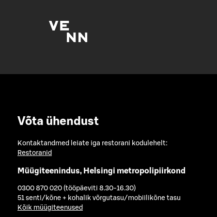
Võta ühendust
Kontaktandmed leiate iga restorani kodulehelt:
Restoranid
Müügiteenindus, Helsingi metropolipiirkond
0300 870 020 (tööpäeviti 8.30-16.30)
51 senti/kõne + kohalik võrgutasu/mobiilikõne tasu
Kõik müügiteenused