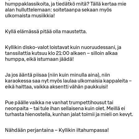
humppaklassikoita, ja tiedätkö mitä? Tällä kertaa mie
alan hulluttelemaan: soitetaanpa sekaan myös
ulkomaista musiikkia!
Kyllä elämässä pitää olla maustetta.
Kyllikin disko-valot loistavat kuin nuoruudessani, ja
tanssilattia kutsuu klo 21:00 alkaen – silloin alkaa
humppa, eikä istumaan jäädä!
Ja jos ääntä piisaa (niin kuin minulla aina), niin
karaokessa saa nyt myös laulaa ulkomaisia kappaleita –
eikä haittaa, vaikka aksentti vähän paukkuisi!
Pue päälle vaikka ne vanhat trumpettihousut tai
neonpaita – tai tule ihan sellaisena kuin olet. Meillä ei
turhasta hienostella, kunhan jalat toimii ja mieli on kevyt.
Nähdään perjantaina – Kyllikin iltahumpassa!