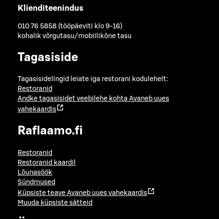
Klienditeenindus
010 76 5858 (tööpäeviti klo 9-16)
kohalik võrgutasu/mobiilikõne tasu
Tagasiside
Tagasisidelingid leiate iga restorani kodulehelt:
Restoranid
Andke tagasisidet veebilehe kohta
Avaneb uues
vahekaardis
Raflaamo.fi
Restoranid
Restoranid kaardil
Lõunasöök
Sündmused
Küpsiste teave
Avaneb uues vahekaardis
Muuda küpsiste sätteid