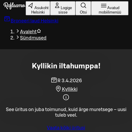
Liigu peamise sisu juurde
Asukoht
Logige
Avatud
Helsinki
sisse
Otsi
mobiilimenüü
Broneeri laud
Helsinki
Avaleht
Sündmused
Kyllikin iltahumppa!
R 3.4.2026
Kyllikki
See üritus on juba toimunud, kuid ärge muretsege – uusi
tuleb veel.
Vaata kõiki üritusi