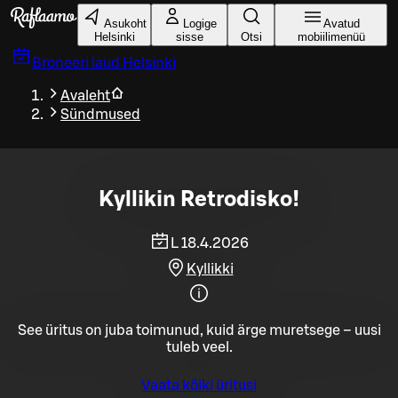
Liigu peamise sisu juurde
Asukoht
Logige
Avatud
Helsinki
sisse
Otsi
mobiilimenüü
Broneeri laud
Helsinki
Avaleht
Sündmused
Kyllikin Retrodisko!
L 18.4.2026
Kyllikki
See üritus on juba toimunud, kuid ärge muretsege – uusi
tuleb veel.
Vaata kõiki üritusi