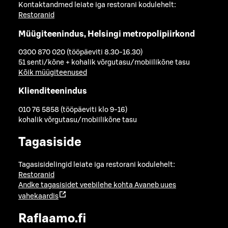
Kontaktandmed leiate iga restorani kodulehelt:
Restoranid
Müügiteenindus, Helsingi metropolipiirkond
0300 870 020 (tööpäeviti 8.30-16.30)
51 senti/kõne + kohalik võrgutasu/mobiilikõne tasu
Kõik müügiteenused
Klienditeenindus
010 76 5858 (tööpäeviti klo 9-16)
kohalik võrgutasu/mobiilikõne tasu
Tagasiside
Tagasisidelingid leiate iga restorani kodulehelt:
Restoranid
Andke tagasisidet veebilehe kohta
Avaneb uues
vahekaardis
Raflaamo.fi