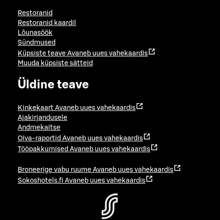
Restoranid
Restoranid kaardil
Lõunasöök
Sündmused
Küpsiste teave
Avaneb uues vahekaardis
Muuda küpsiste sätteid
Üldine teave
Kinkekaart
Avaneb uues vahekaardis
Ajakirjandusele
Andmekaitse
Oiva-raportid
Avaneb uues vahekaardis
Tööpakkumised
Avaneb uues vahekaardis
Broneerige vabu ruume
Avaneb uues vahekaardis
Sokoshotels.fi
Avaneb uues vahekaardis