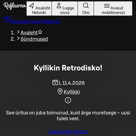
Liigu peamise sisu juurde
Asukoht
Logige
Avatud
Helsinki
sisse
Otsi
mobiilimenüü
Broneeri laud
Helsinki
Avaleht
Sündmused
Kyllikin Retrodisko!
L 11.4.2026
Kyllikki
See üritus on juba toimunud, kuid ärge muretsege – uusi
tuleb veel.
Vaata kõiki üritusi