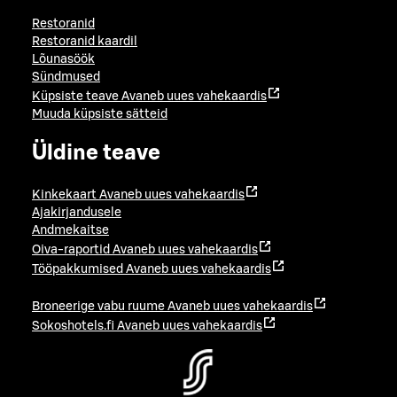
Restoranid
Restoranid kaardil
Lõunasöök
Sündmused
Küpsiste teave
Avaneb uues vahekaardis
Muuda küpsiste sätteid
Üldine teave
Kinkekaart
Avaneb uues vahekaardis
Ajakirjandusele
Andmekaitse
Oiva-raportid
Avaneb uues vahekaardis
Tööpakkumised
Avaneb uues vahekaardis
Broneerige vabu ruume
Avaneb uues vahekaardis
Sokoshotels.fi
Avaneb uues vahekaardis