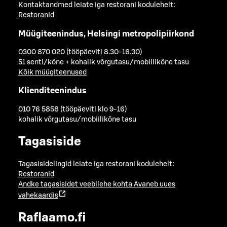
Kontaktandmed leiate iga restorani kodulehelt:
Restoranid
Müügiteenindus, Helsingi metropolipiirkond
0300 870 020 (tööpäeviti 8.30-16.30)
51 senti/kõne + kohalik võrgutasu/mobiilikõne tasu
Kõik müügiteenused
Klienditeenindus
010 76 5858 (tööpäeviti klo 9-16)
kohalik võrgutasu/mobiilikõne tasu
Tagasiside
Tagasisidelingid leiate iga restorani kodulehelt:
Restoranid
Andke tagasisidet veebilehe kohta
Avaneb uues
vahekaardis
Raflaamo.fi