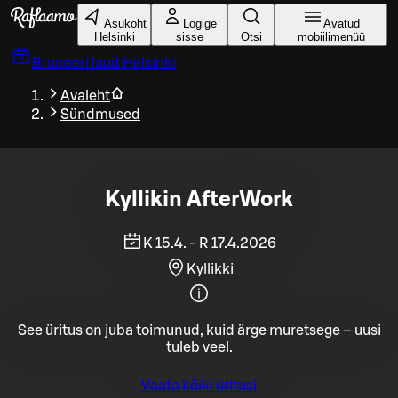
Liigu peamise sisu juurde
Asukoht
Logige
Avatud
Helsinki
sisse
Otsi
mobiilimenüü
Broneeri laud
Helsinki
Avaleht
Sündmused
Kyllikin AfterWork
K 15.4. - R 17.4.2026
Kyllikki
See üritus on juba toimunud, kuid ärge muretsege – uusi
tuleb veel.
Vaata kõiki üritusi