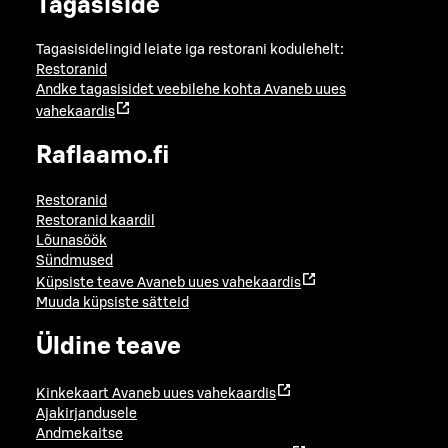
Tagasiside
Tagasisidelingid leiate iga restorani kodulehelt:
Restoranid
Andke tagasisidet veebilehe kohta
Avaneb uues
vahekaardis
Raflaamo.fi
Restoranid
Restoranid kaardil
Lõunasöök
Sündmused
Küpsiste teave
Avaneb uues vahekaardis
Muuda küpsiste sätteid
Üldine teave
Kinkekaart
Avaneb uues vahekaardis
Ajakirjandusele
Andmekaitse