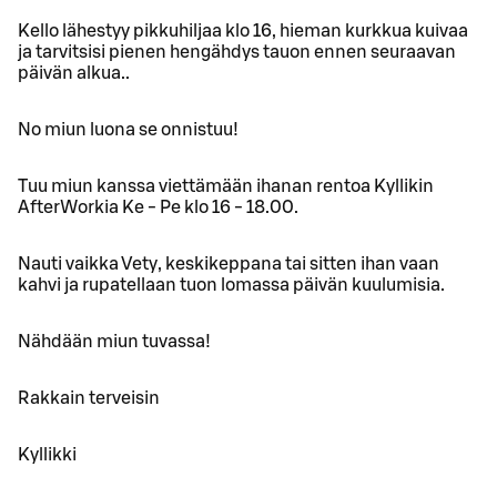
Kello lähestyy pikkuhiljaa klo 16, hieman kurkkua kuivaa
ja tarvitsisi pienen hengähdys tauon ennen seuraavan
päivän alkua..
No miun luona se onnistuu!
Tuu miun kanssa viettämään ihanan rentoa Kyllikin
AfterWorkia Ke - Pe klo 16 - 18.00.
Nauti vaikka Vety, keskikeppana tai sitten ihan vaan
kahvi ja rupatellaan tuon lomassa päivän kuulumisia.
Nähdään miun tuvassa!
Rakkain terveisin
Kyllikki