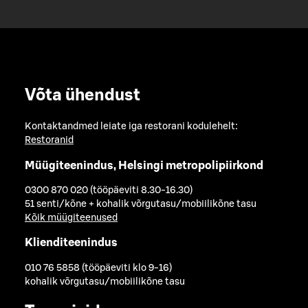
Võta ühendust
Kontaktandmed leiate iga restorani kodulehelt:
Restoranid
Müügiteenindus, Helsingi metropolipiirkond
0300 870 020 (tööpäeviti 8.30-16.30)
51 senti/kõne + kohalik võrgutasu/mobiilikõne tasu
Kõik müügiteenused
Klienditeenindus
010 76 5858 (tööpäeviti klo 9-16)
kohalik võrgutasu/mobiilikõne tasu