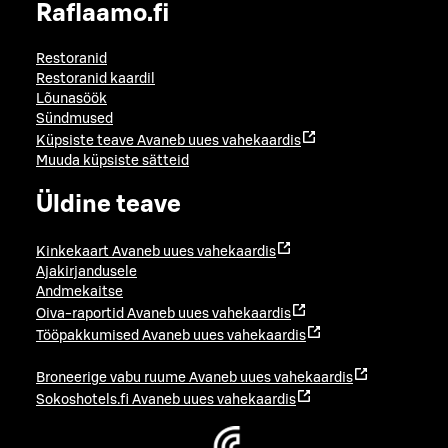
Raflaamo.fi
Restoranid
Restoranid kaardil
Lõunasöök
Sündmused
Küpsiste teave
Avaneb uues vahekaardis
Muuda küpsiste sätteid
Üldine teave
Kinkekaart
Avaneb uues vahekaardis
Ajakirjandusele
Andmekaitse
Oiva-raportid
Avaneb uues vahekaardis
Tööpakkumised
Avaneb uues vahekaardis
Broneerige vabu ruume
Avaneb uues vahekaardis
Sokoshotels.fi
Avaneb uues vahekaardis