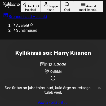
Liigu peamise sisu juurde
Asukoht
Logige
Avatud
Helsinki
sisse
Otsi
mobiilimenüü
Broneeri laud
Helsinki
Avaleht
Sündmused
Kyllikissä soi: Harry Kiianen
R 13.3.2026
Kyllikki
See üritus on juba toimunud, kuid ärge muretsege – uusi
tuleb veel.
Vaata kõiki üritusi