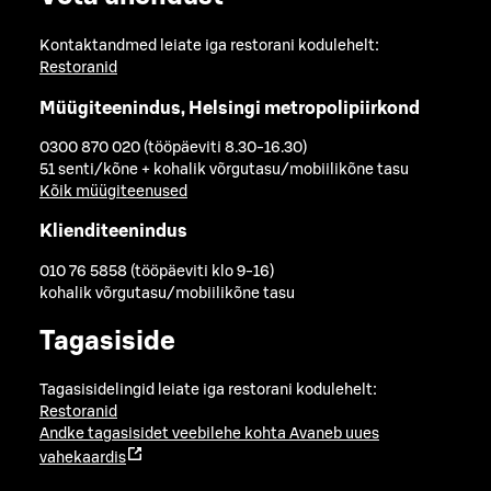
Kontaktandmed leiate iga restorani kodulehelt:
Restoranid
Müügiteenindus, Helsingi metropolipiirkond
0300 870 020 (tööpäeviti 8.30-16.30)
51 senti/kõne + kohalik võrgutasu/mobiilikõne tasu
Kõik müügiteenused
Klienditeenindus
010 76 5858 (tööpäeviti klo 9-16)
kohalik võrgutasu/mobiilikõne tasu
Tagasiside
Tagasisidelingid leiate iga restorani kodulehelt:
Restoranid
Andke tagasisidet veebilehe kohta
Avaneb uues
vahekaardis