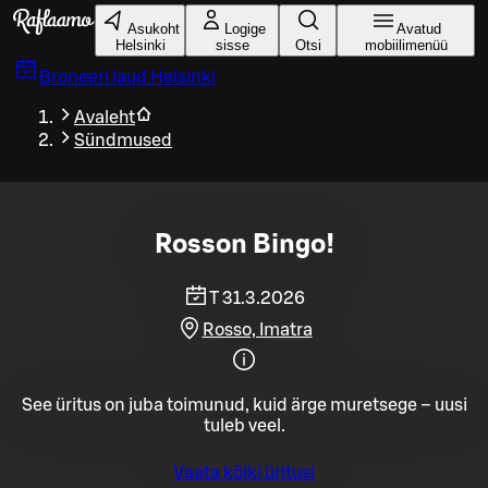
Liigu peamise sisu juurde
Asukoht
Logige
Avatud
Helsinki
sisse
Otsi
mobiilimenüü
Broneeri laud
Helsinki
Avaleht
Sündmused
Rosson Bingo!
T 31.3.2026
Rosso, Imatra
See üritus on juba toimunud, kuid ärge muretsege – uusi
tuleb veel.
Vaata kõiki üritusi