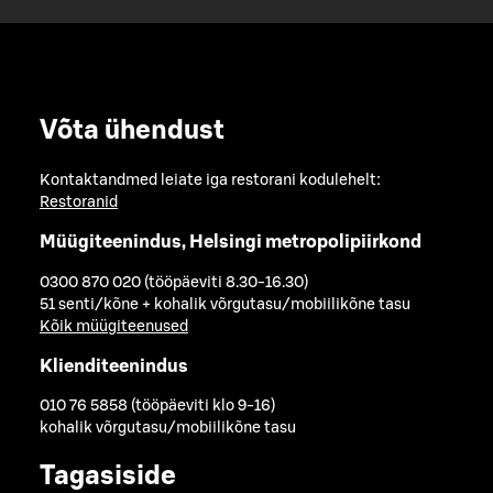
Võta ühendust
Kontaktandmed leiate iga restorani kodulehelt:
Restoranid
Müügiteenindus, Helsingi metropolipiirkond
0300 870 020 (tööpäeviti 8.30-16.30)
51 senti/kõne + kohalik võrgutasu/mobiilikõne tasu
Kõik müügiteenused
Klienditeenindus
010 76 5858 (tööpäeviti klo 9-16)
kohalik võrgutasu/mobiilikõne tasu
Tagasiside