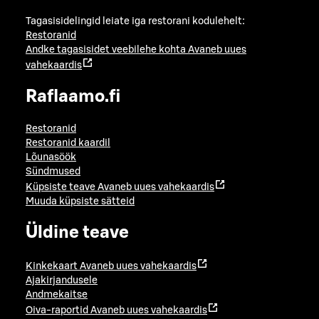
Tagasisidelingid leiate iga restorani kodulehelt:
Restoranid
Andke tagasisidet veebilehe kohta
Avaneb uues
vahekaardis
Raflaamo.fi
Restoranid
Restoranid kaardil
Lõunasöök
Sündmused
Küpsiste teave
Avaneb uues vahekaardis
Muuda küpsiste sätteid
Üldine teave
Kinkekaart
Avaneb uues vahekaardis
Ajakirjandusele
Andmekaitse
Oiva-raportid
Avaneb uues vahekaardis