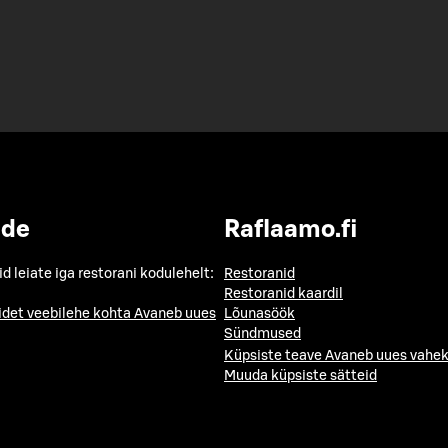
ide
Raflaamo.fi
id leiate iga restorani kodulehelt:
Restoranid
Restoranid kaardil
idet veebilehe kohta
Avaneb uues
Lõunasöök
Sündmused
Küpsiste teave
Avaneb uues vahek
Muuda küpsiste sätteid