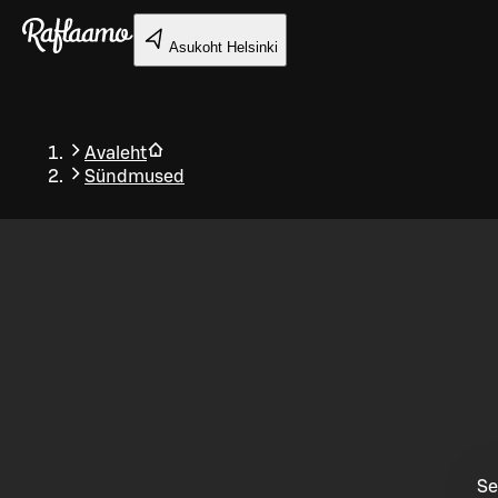
Liigu peamise sisu juurde
Asukoht
Helsinki
Avaleht
Sündmused
Tagasi
Se