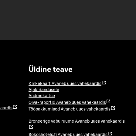
Üldine teave
Kinkekaart
Avaneb uues vahekaardis
Ajakirjandusele
Andmekaitse
Oiva-raportid
Avaneb uues vahekaardis
aardis
Tööpakkumised
Avaneb uues vahekaardis
Broneerige vabu ruume
Avaneb uues vahekaardis
Sokoshotels.fi
Avaneb uues vahekaardis