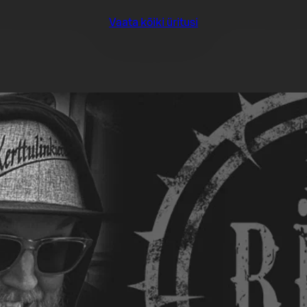
Vaata kõiki üritusi