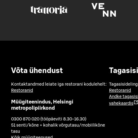
Võta ühendust
Tagasis
Kontaktandmed leiate iga restorani kodulehelt:
Tagasisideling
Restoranid
Restoranid
Andke tagasis
Müügiteenindus, Helsingi
vahekaardis
metropolipiirkond
0300 870 020 (tööpäeviti 8.30-16.30)
51 senti/kõne + kohalik võrgutasu/mobiilikõne
tasu
Kõik müügiteenused