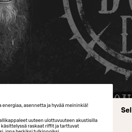
 energiaa, asennetta ja hyvää meininkiä!
Sel
allikappaleet uuteen ulottuvuuteen akustisilla
äsittelyssä raskaat riffit ja tarttuvat
, jopa herkiksi tulkinnoiksi.