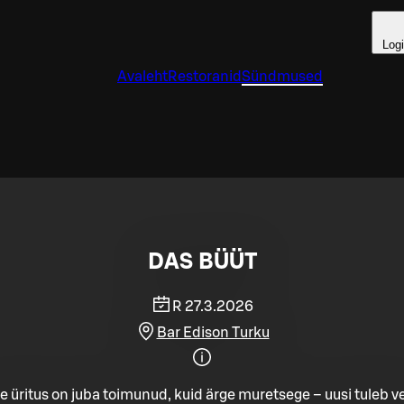
Log
Avaleht
Restoranid
Sündmused
DAS BÜÜT
R 27.3.2026
Bar Edison Turku
e üritus on juba toimunud, kuid ärge muretsege – uusi tuleb ve