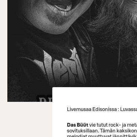
Livemusaa Edisonissa : Luvassa
Das Büüt
vie tutut rock- ja met
sovituksillaan. Tämän kaksikon k
melodiat muuttuvat jännittäviksi