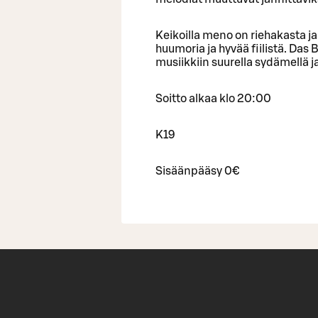
Keikoilla meno on riehakasta ja 
huumoria ja hyvää fiilistä. Das 
musiikkiin suurella sydämellä j
Soitto alkaa klo 20:00
K19
Sisäänpääsy 0€