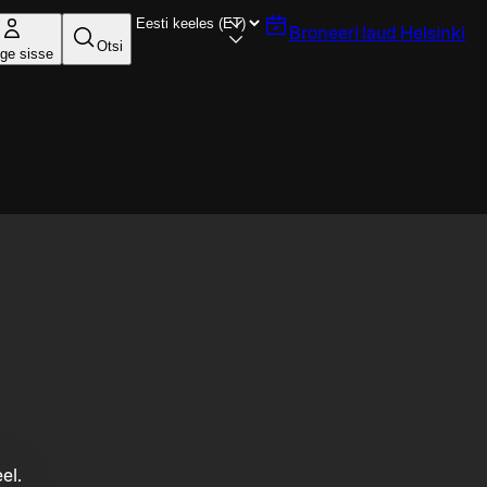
Broneeri laud
Helsinki
Otsi
ige sisse
el.